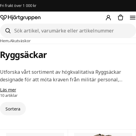
Fri frakt över 1 000 kr
Hjärtgruppen – startsida
Sök i butiken
›
›
Ryggsäckar
Hem
Akutväskor
Ryggsäckar
Utforska vårt sortiment av högkvalitativa Ryggsäckar
designade för att möta kraven från militär personal,
poliser, ordningsvakter, väktare och ambulanspersonal. Här
Läs mer
hittar du bland annat Snigel 30L och 40L Specialist
10 artiklar
backpack, robusta alternativ med praktisk design och
Sortera
slitstarka material för att klara tuffa förhållanden.
Ryggsäckar — alla artiklar