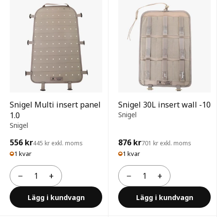
Snigel Multi insert panel
Snigel 30L insert wall -10
1.0
Snigel
Snigel
556 kr
876 kr
445 kr exkl. moms
701 kr exkl. moms
1 kvar
1 kvar
−
+
−
+
Antal
Antal
Lägg i kundvagn
Lägg i kundvagn