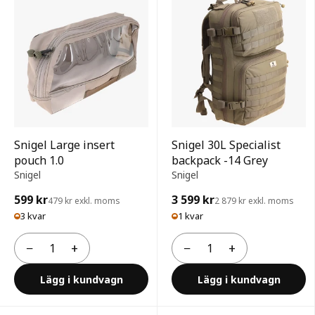
Snigel Large insert
Snigel 30L Specialist
pouch 1.0
backpack -14 Grey
Snigel
Snigel
599 kr
3 599 kr
479 kr exkl. moms
2 879 kr exkl. moms
3 kvar
1 kvar
−
+
−
+
Antal
Antal
Lägg i kundvagn
Lägg i kundvagn