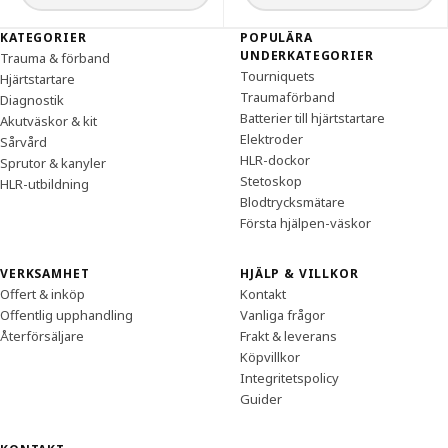
Sidfot
KATEGORIER
POPULÄRA
UNDERKATEGORIER
Trauma & förband
Tourniquets
Hjärtstartare
Traumaförband
Diagnostik
Batterier till hjärtstartare
Akutväskor & kit
Elektroder
Sårvård
HLR-dockor
Sprutor & kanyler
Stetoskop
HLR-utbildning
Blodtrycksmätare
Första hjälpen-väskor
VERKSAMHET
HJÄLP & VILLKOR
Offert & inköp
Kontakt
Offentlig upphandling
Vanliga frågor
Återförsäljare
Frakt & leverans
Köpvillkor
Integritetspolicy
Guider