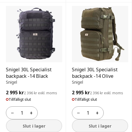
Snigel 30L Specialist
Snigel 30L Specialist
backpack -14 Black
backpack -14 Olive
Snigel
Snigel
2 995 kr
2 995 kr
2 396 kr exkl. moms
2 396 kr exkl. moms
Tillfälligt slut
Tillfälligt slut
−
+
−
+
Antal
Antal
Slut i lager
Slut i lager