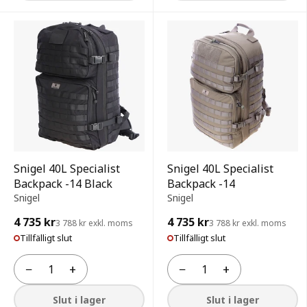
Snigel 40L Specialist
Snigel 40L Specialist
Backpack -14 Black
Backpack -14
Snigel
Snigel
4 735 kr
4 735 kr
3 788 kr exkl. moms
3 788 kr exkl. moms
Tillfälligt slut
Tillfälligt slut
−
+
−
+
Antal
Antal
Slut i lager
Slut i lager