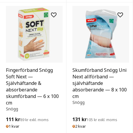
Fingerförband Snögg
Skumförband Snögg Uni
Soft Next —
Next allförband —
Självhäftande &
självhäftande
absorberande
absorberande — 8 x 100
skumförband — 6 x 100
cm
cm
Snögg
Snögg
111 kr
131 kr
89 kr exkl. moms
105 kr exkl. moms
1 kvar
2 kvar