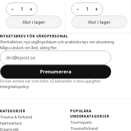
−
+
−
+
Antal
Antal
Slut i lager
Slut i lager
Sidfot
NYHETSBREV FÖR VÅRDPERSONAL
Återkallelser, nya utgångsdatum och praktiska tips om utrustning.
Några utskick om året, aldrig fler.
E-postadress
Prenumerera
Du kan avsluta när som helst. Så behandlar vi dina uppgifter:
Integritetspolicy
.
KATEGORIER
POPULÄRA
UNDERKATEGORIER
Trauma & förband
Tourniquets
Hjärtstartare
Traumaförband
Diagnostik