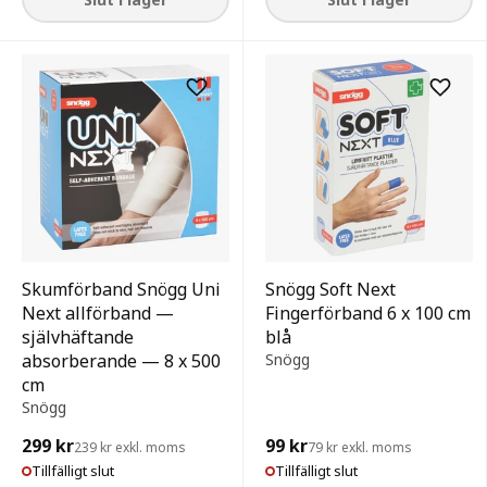
Skumförband Snögg Uni
Snögg Soft Next
Next allförband —
Fingerförband 6 x 100 cm
självhäftande
blå
absorberande — 8 x 500
Snögg
cm
Snögg
299 kr
99 kr
239 kr exkl. moms
79 kr exkl. moms
Tillfälligt slut
Tillfälligt slut