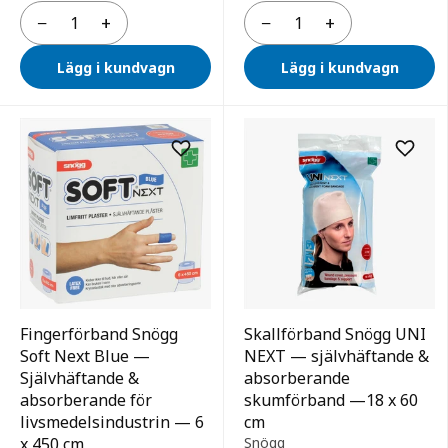
−
+
−
+
Antal
Antal
Lägg i kundvagn
Lägg i kundvagn
Fingerförband Snögg
Skallförband Snögg UNI
Soft Next Blue —
NEXT — självhäftande &
Självhäftande &
absorberande
absorberande för
skumförband —18 x 60
livsmedelsindustrin — 6
cm
x 450 cm
Snögg