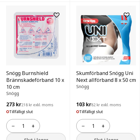
Snögg Burnshield
Skumförband Snögg Uni
Brännskadeförband 10 x
Next allförband 8 x 50 cm
10 cm
Snögg
Snögg
273 kr
103 kr
218 kr exkl. moms
82 kr exkl. moms
Tillfälligt slut
Tillfälligt slut
−
+
−
+
Antal
Antal
Slut i lager
Slut i lager