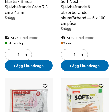
Elastisk Binda
Soft Next —
Självhäftande Grön 7,5
Självhäftande &
cm x 4,5 m
absorberande
Snögg
skumförband — 6 x 100
cm påse
Snögg
95 kr
49 kr
76 kr exkl. moms
39 kr exkl. moms
Tillgänglig
2 kvar
−
+
−
+
Antal
Antal
Lägg i kundvagn
Lägg i kundvagn