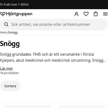
Fri frakt över 1 000 kr
Hjärtgruppen – startsida
Sök i butiken
›
Hem
Snögg
Snögg
Snögg grundades 1945 och är ett varumärke i första
hjälpen, akut medicinsk och medicinsk utrustning. Snögg
har egen produktion i Norge och med fokus på innovation
Läs mer
och kvalitet säkerställs ett attraktivt och uppskattat
16 produkter
sortiment.
Sortera
Snögg — alla produkter