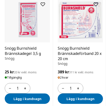
Snögg Burnshield
Snögg Burnshield
Brännskadegel 3,5 g
Brännskadeförband 20 x
Snögg
20 cm
Snögg
25 kr
389 kr
20 kr exkl. moms
311 kr exkl. moms
Tillgänglig
2 kvar
−
+
−
+
Antal
Antal
Lägg i kundvagn
Lägg i kundvagn