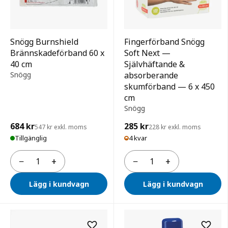
Snögg Burnshield
Fingerförband Snögg
Brännskadeförband 60 x
Soft Next —
40 cm
Självhäftande &
Snögg
absorberande
skumförband — 6 x 450
cm
Snögg
684 kr
285 kr
547 kr exkl. moms
228 kr exkl. moms
Tillgänglig
4 kvar
−
+
−
+
Antal
Antal
Lägg i kundvagn
Lägg i kundvagn