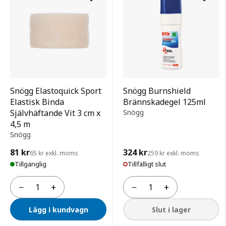
Snögg Elastoquick Sport
Snögg Burnshield
Elastisk Binda
Brännskadegel 125ml
Självhäftande Vit 3 cm x
Snögg
4,5 m
Snögg
81 kr
324 kr
65 kr exkl. moms
259 kr exkl. moms
Tillgänglig
Tillfälligt slut
−
+
−
+
Antal
Antal
Lägg i kundvagn
Slut i lager