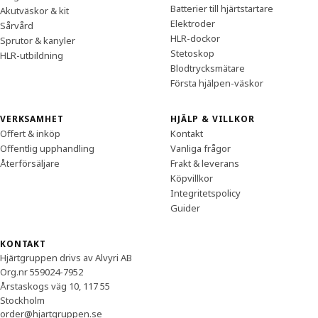
Batterier till hjärtstartare
Akutväskor & kit
Elektroder
Sårvård
HLR-dockor
Sprutor & kanyler
Stetoskop
HLR-utbildning
Blodtrycksmätare
Första hjälpen-väskor
VERKSAMHET
HJÄLP & VILLKOR
Offert & inköp
Kontakt
Offentlig upphandling
Vanliga frågor
Återförsäljare
Frakt & leverans
Köpvillkor
Integritetspolicy
Guider
KONTAKT
Hjärtgruppen drivs av Alvyri AB
Org.nr 559024-7952
Årstaskogs väg 10, 117 55
Stockholm
order@hjartgruppen.se