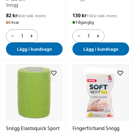
Snögg
82 kr
130 kr
66 kr exkl. moms
104 kr exkl. moms
3 kvar
Tillgänglig
−
+
−
+
Antal
Antal
Lägg i kundvagn
Lägg i kundvagn
Snögg Elastoquick Sport
Fingerförband Snögg