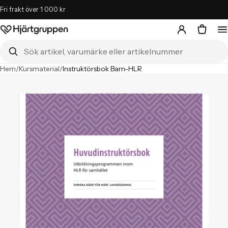
Fri frakt över 1 000 kr
Hjärtgruppen – startsida
Sök i butiken
Hem
/
Kursmaterial
/
Instruktörsbok Barn-HLR