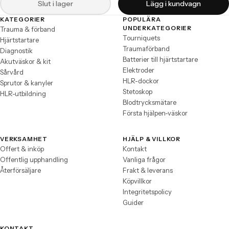
Slut i lager
Lägg i kundvagn
KATEGORIER
POPULÄRA
Sidfot
UNDERKATEGORIER
Trauma & förband
Tourniquets
Hjärtstartare
Traumaförband
Diagnostik
Batterier till hjärtstartare
Akutväskor & kit
Elektroder
Sårvård
HLR-dockor
Sprutor & kanyler
Stetoskop
HLR-utbildning
Blodtrycksmätare
Första hjälpen-väskor
VERKSAMHET
HJÄLP & VILLKOR
Offert & inköp
Kontakt
Offentlig upphandling
Vanliga frågor
Återförsäljare
Frakt & leverans
Köpvillkor
Integritetspolicy
Guider
KONTAKT