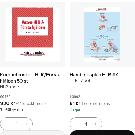
Kompetenskort HLR/Första
Handlingsplan HLR A4
HLR-rådet
hjälpen 50 st
HLR-rådet
60502
60602
930 kr
81 kr
744 kr exkl. moms
65 kr exkl. moms
Tillfälligt slut
I lager
−
+
−
+
Antal
Antal