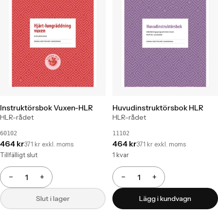
Instruktörsbok Vuxen-HLR
Huvudinstruktörsbok HLR
HLR-rådet
HLR-rådet
60102
11102
464 kr
464 kr
371 kr exkl. moms
371 kr exkl. moms
Tillfälligt slut
1 kvar
−
+
−
+
Antal
Antal
Slut i lager
Lägg i kundvagn