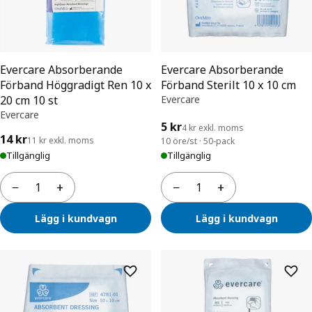
Evercare Absorberande
Evercare Absorberande
Förband Höggradigt Ren 10 x
Förband Sterilt 10 x 10 cm
20 cm 10 st
Evercare
Evercare
5 kr
4 kr exkl. moms
14 kr
11 kr exkl. moms
10 öre/st · 50-pack
Tillgänglig
Tillgänglig
−
+
−
+
Antal
Antal
Lägg i kundvagn
Lägg i kundvagn