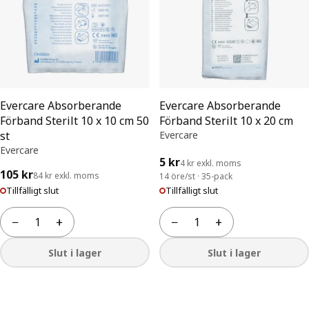
Evercare Absorberande
Evercare Absorberande
Förband Sterilt 10 x 10 cm 50
Förband Sterilt 10 x 20 cm
st
Evercare
Evercare
5 kr
4 kr exkl. moms
105 kr
84 kr exkl. moms
14 öre/st · 35-pack
Tillfälligt slut
Tillfälligt slut
−
+
−
+
Antal
Antal
Slut i lager
Slut i lager