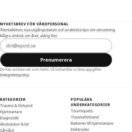
Sidfot
NYHETSBREV FÖR VÅRDPERSONAL
Återkallelser, nya utgångsdatum och praktiska tips om utrustning.
Några utskick om året, aldrig fler.
E-postadress
Prenumerera
Du kan avsluta när som helst. Så behandlar vi dina uppgifter:
Integritetspolicy
.
KATEGORIER
POPULÄRA
UNDERKATEGORIER
Trauma & förband
Tourniquets
Hjärtstartare
Traumaförband
Diagnostik
Batterier till hjärtstartare
Akutväskor & kit
Elektroder
Sårvård