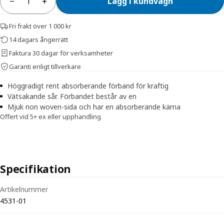
−
+
Lägg i kundvagn
Antal
Fri frakt över 1 000 kr
14 dagars ångerrätt
Faktura 30 dagar för verksamheter
Garanti enligt tillverkare
Höggradigt rent absorberande förband för kraftig
Vätsakande sår. Förbandet består av en
Mjuk non woven-sida och har en absorberande kärna
Offert vid 5+ ex eller upphandling
Specifikation
Tekniska specifikationer för Evercare Absorberande Förband Höggrad
Artikelnummer
4531-01