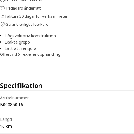
14 dagars ångerrätt
Faktura 30 dagar för verksamheter
Garanti enligt tillverkare
Högkvalitativ konstruktion
Exakta grepp
Lätt att rengöra
Offert vid 5+ ex eller upphandling
Specifikation
Tekniska specifikationer för Kocher peang rak 16 cm 1x2 tänder
Artikelnummer
B000850.16
Längd
16 cm