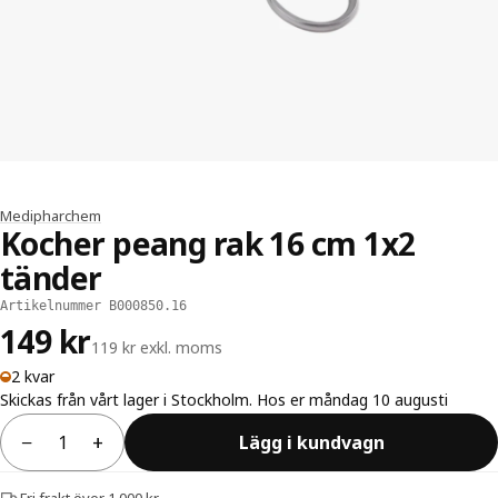
Medipharchem
Kocher peang rak 16 cm 1x2
tänder
Artikelnummer B000850.16
149 kr
119 kr exkl. moms
2 kvar
Skickas från vårt lager i Stockholm. Hos er måndag 10 augusti
−
+
Lägg i kundvagn
Antal
Fri frakt över 1 000 kr