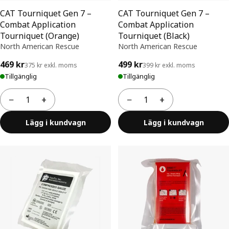
CAT Tourniquet Gen 7 –
CAT Tourniquet Gen 7 –
Combat Application
Combat Application
Tourniquet (Orange)
Tourniquet (Black)
North American Rescue
North American Rescue
469 kr
499 kr
375 kr exkl. moms
399 kr exkl. moms
Tillgänglig
Tillgänglig
−
+
−
+
Antal
Antal
Lägg i kundvagn
Lägg i kundvagn