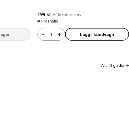
199 kr
159 kr exkl. moms
Tillgänglig
−
+
 lager
Lägg i kundvagn
Antal
Alla 43 guider →