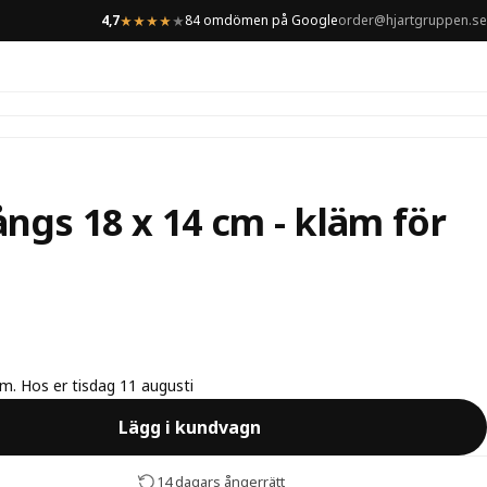
4,7
84 omdömen på Google
order@hjartgruppen.se
★
★
★
★
★
̊ngs 18 x 14 cm - kläm för
lm. Hos er tisdag 11 augusti
Lägg i kundvagn
14 dagars ångerrätt