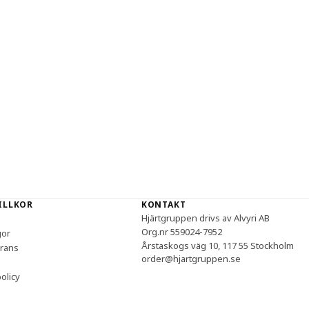
VILLKOR
KONTAKT
Hjärtgruppen drivs av Alvyri AB
Org.nr 559024-7952
gor
Årstaskogs väg 10, 117 55 Stockholm
erans
order@hjartgruppen.se
olicy