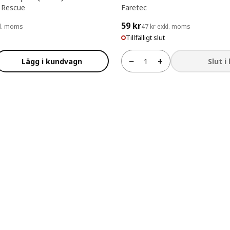
 Rescue
Faretec
59 kr
kl. moms
47 kr exkl. moms
Tillfälligt slut
−
+
Lägg i kundvagn
Slut i
Antal