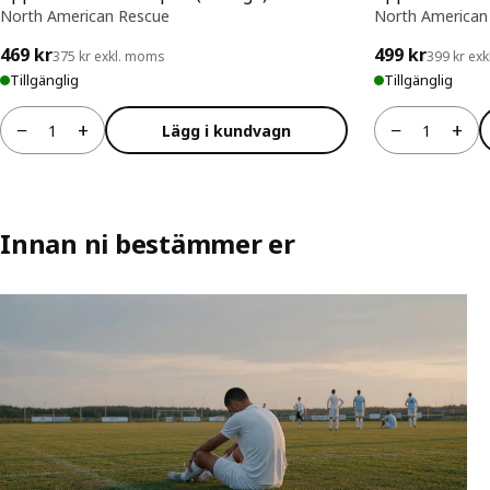
North American Rescue
North American
469 kr
499 kr
375 kr exkl. moms
399 kr ex
Tillgänglig
Tillgänglig
−
+
−
+
Lägg i kundvagn
Antal
Antal
Innan ni bestämmer er