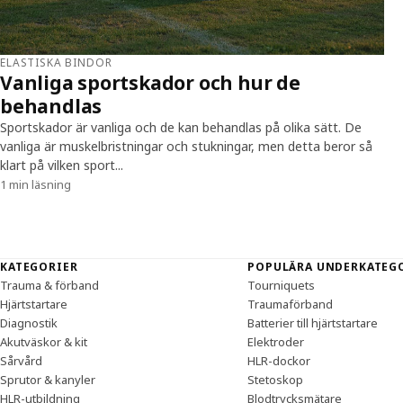
ELASTISKA BINDOR
Vanliga sportskador och hur de
behandlas
Sportskador är vanliga och de kan behandlas på olika sätt. De
vanliga är muskelbristningar och stukningar, men detta beror så
klart på vilken sport...
1 min läsning
Sidfot
KATEGORIER
POPULÄRA UNDERKATEG
Trauma & förband
Tourniquets
Hjärtstartare
Traumaförband
Diagnostik
Batterier till hjärtstartare
Akutväskor & kit
Elektroder
Sårvård
HLR-dockor
Sprutor & kanyler
Stetoskop
HLR-utbildning
Blodtrycksmätare