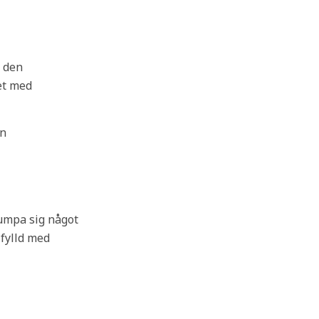
r den
et med
en
lumpa sig något
fylld med