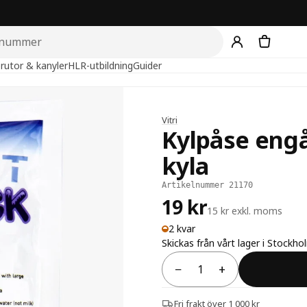
rutor & kanyler
HLR-utbildning
Guider
Vitri
Kylpåse enga
kyla
Artikelnummer 21170
19 kr
15 kr exkl. moms
2 kvar
Skickas från vårt lager i Stockho
−
+
Antal
Fri frakt över 1 000 kr