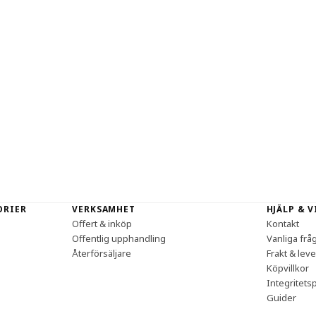
ORIER
VERKSAMHET
HJÄLP & 
Offert & inköp
Kontakt
Offentlig upphandling
Vanliga frå
Återförsäljare
Frakt & lev
Köpvillkor
Integritetsp
Guider