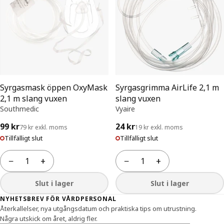
Syrgasmask öppen OxyMask
Syrgasgrimma AirLife 2,1 m
2,1 m slang vuxen
slang vuxen
Southmedic
Vyaire
99 kr
24 kr
79 kr exkl. moms
19 kr exkl. moms
Tillfälligt slut
Tillfälligt slut
−
+
−
+
Antal
Antal
Slut i lager
Slut i lager
Sidfot
NYHETSBREV FÖR VÅRDPERSONAL
Återkallelser, nya utgångsdatum och praktiska tips om utrustning.
Några utskick om året, aldrig fler.