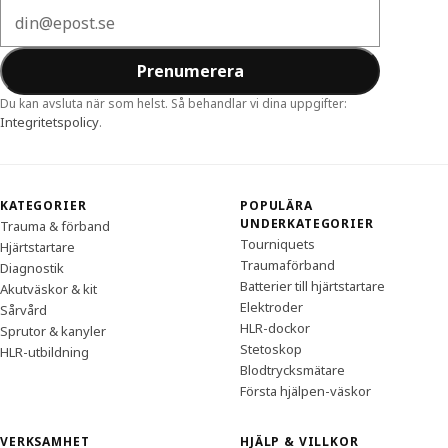
E-postadress
Prenumerera
Du kan avsluta när som helst. Så behandlar vi dina uppgifter:
Integritetspolicy
.
KATEGORIER
POPULÄRA
UNDERKATEGORIER
Trauma & förband
Tourniquets
Hjärtstartare
Traumaförband
Diagnostik
Batterier till hjärtstartare
Akutväskor & kit
Elektroder
Sårvård
HLR-dockor
Sprutor & kanyler
Stetoskop
HLR-utbildning
Blodtrycksmätare
Första hjälpen-väskor
VERKSAMHET
HJÄLP & VILLKOR