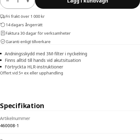
−
+
Lägg i kundvagn
Antal
Fri frakt över 1 000 kr
14 dagars ångerrätt
Faktura 30 dagar för verksamheter
Garanti enligt tillverkare
Andningsskydd med 3M-filter i nyckelring
Finns alltid till hands vid akutsituation
Förtryckta HLR-instruktioner
Offert vid 5+ ex eller upphandling
Specifikation
Tekniska specifikationer för Laerdal Ansiktsskydd Nyckelring
Artikelnummer
460008-1