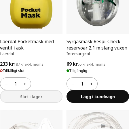
Laerdal Pocketmask med
Syrgasmask Respi-Check
ventil i ask
reservoar 2,1 m slang vuxen
Laerdal
Intersurgical
233 kr
69 kr
187 kr exkl. moms
55 kr exkl. moms
Tillfälligt slut
Tillgänglig
−
+
−
+
Antal
Antal
Slut i lager
Lägg i kundvagn