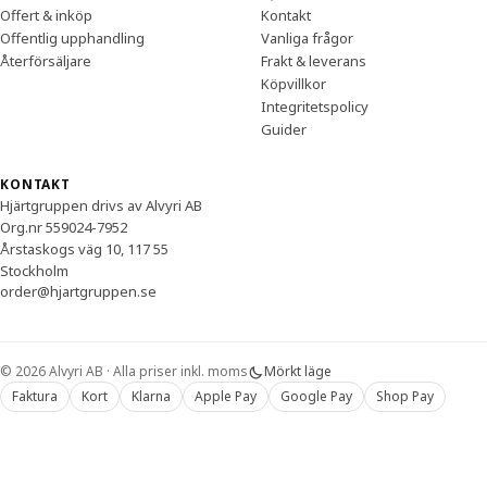
Offert & inköp
Kontakt
Offentlig upphandling
Vanliga frågor
Återförsäljare
Frakt & leverans
Köpvillkor
Integritetspolicy
Guider
KONTAKT
Hjärtgruppen drivs av Alvyri AB
Org.nr 559024-7952
Årstaskogs väg 10, 117 55
Stockholm
order@hjartgruppen.se
© 2026 Alvyri AB · Alla priser inkl. moms
Mörkt läge
Faktura
Kort
Klarna
Apple Pay
Google Pay
Shop Pay