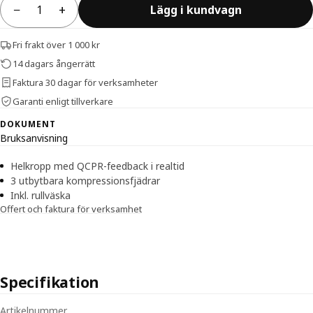
−
+
Lägg i kundvagn
Antal
Fri frakt över 1 000 kr
14 dagars ångerrätt
Faktura 30 dagar för verksamheter
Garanti enligt tillverkare
DOKUMENT
Bruksanvisning
Helkropp med QCPR-feedback i realtid
3 utbytbara kompressionsfjädrar
Inkl. rullväska
Offert och faktura för verksamhet
Specifikation
Tekniska specifikationer för Resusci Anne QCPR — helkropp med vä
Artikelnummer