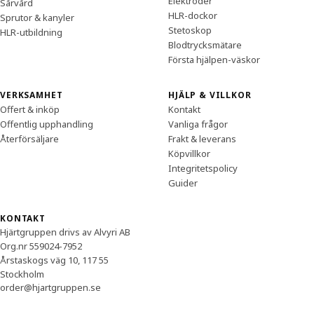
Elektroder
Sårvård
HLR-dockor
Sprutor & kanyler
Stetoskop
HLR-utbildning
Blodtrycksmätare
Första hjälpen-väskor
VERKSAMHET
HJÄLP & VILLKOR
Offert & inköp
Kontakt
Offentlig upphandling
Vanliga frågor
Återförsäljare
Frakt & leverans
Köpvillkor
Integritetspolicy
Guider
KONTAKT
Hjärtgruppen drivs av Alvyri AB
Org.nr 559024-7952
Årstaskogs väg 10, 117 55
Stockholm
order@hjartgruppen.se