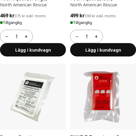
North American Rescue
North American Rescue
469 kr
499 kr
375 kr exkl. moms
399 kr exkl. moms
Tillgänglig
Tillgänglig
−
+
−
+
Antal
Antal
Lägg i kundvagn
Lägg i kundvagn