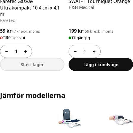
Faretec Gasväv
SWAT-T Tourniquet Orange
Ultrakompakt 10.4 cm x 4.1
H&H Medical
m
Faretec
59 kr
199 kr
47 kr exkl. moms
159 kr exkl. moms
Tillfälligt slut
Tillgänglig
−
+
−
+
Antal
Antal
Slut i lager
Lägg i kundvagn
Jämför modellerna