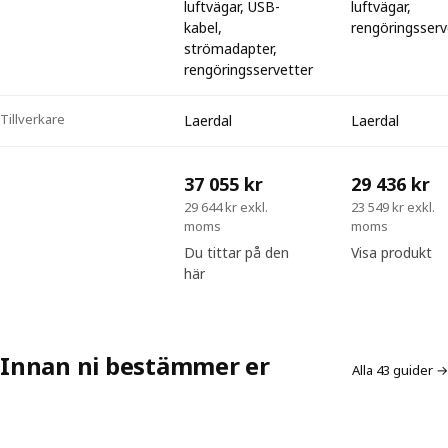
luftvägar, USB-
luftvägar,
kabel,
rengöringsserv
strömadapter,
rengöringsservetter
Tillverkare
Laerdal
Laerdal
37 055 kr
29 436 kr
29 644 kr exkl.
23 549 kr exkl.
moms
moms
Du tittar på den
Visa produkt
här
Innan ni bestämmer er
Alla 43 guider →