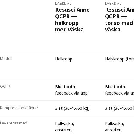
LAERDAL
LAERDAL
Resusci Anne
Resusci An
QCPR —
QCPR —
helkropp
torso med
med väska
väska
Modell
Helkropp
Halvkropp (tor
QCPR
Bluetooth-
Bluetooth-
feedback via app
feedback via a
Kompressionsfjädrar
3 st (30/45/60 kg)
3 st (30/45/60 
Levereras med
Rullväska,
Rullväska,
ansikten,
ansikten,