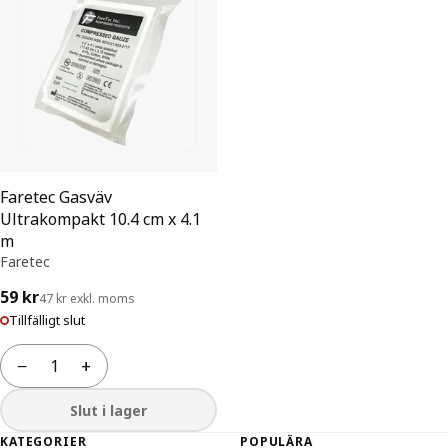
Faretec Gasväv
Ultrakompakt 10.4 cm x 4.1
m
Faretec
59 kr
47 kr exkl. moms
Tillfälligt slut
−
+
Antal
Slut i lager
Sidfot
KATEGORIER
POPULÄRA