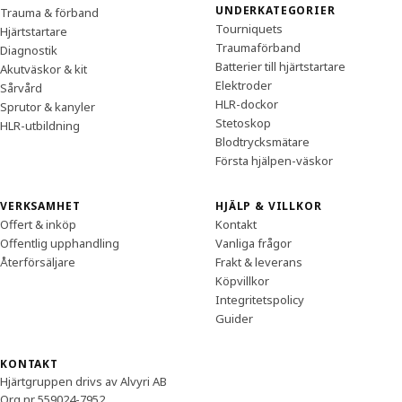
UNDERKATEGORIER
Trauma & förband
Tourniquets
Hjärtstartare
Traumaförband
Diagnostik
Batterier till hjärtstartare
Akutväskor & kit
Elektroder
Sårvård
HLR-dockor
Sprutor & kanyler
Stetoskop
HLR-utbildning
Blodtrycksmätare
Första hjälpen-väskor
VERKSAMHET
HJÄLP & VILLKOR
Offert & inköp
Kontakt
Offentlig upphandling
Vanliga frågor
Återförsäljare
Frakt & leverans
Köpvillkor
Integritetspolicy
Guider
KONTAKT
Hjärtgruppen drivs av Alvyri AB
Org.nr 559024-7952