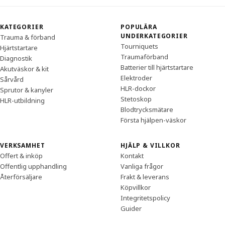
KATEGORIER
POPULÄRA
UNDERKATEGORIER
Trauma & förband
Tourniquets
Hjärtstartare
Traumaförband
Diagnostik
Batterier till hjärtstartare
Akutväskor & kit
Elektroder
Sårvård
HLR-dockor
Sprutor & kanyler
Stetoskop
HLR-utbildning
Blodtrycksmätare
Första hjälpen-väskor
VERKSAMHET
HJÄLP & VILLKOR
Offert & inköp
Kontakt
Offentlig upphandling
Vanliga frågor
Återförsäljare
Frakt & leverans
Köpvillkor
Integritetspolicy
Guider