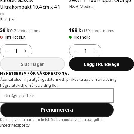
Faretec Gasväv
SWAT-T Tourniquet Orange
Ultrakompakt 10.4 cm x 4.1
H&H Medical
m
Faretec
59 kr
199 kr
47 kr exkl. moms
159 kr exkl. moms
Tillfälligt slut
Tillgänglig
−
+
−
+
Antal
Antal
Slut i lager
Lägg i kundvagn
Sidfot
NYHETSBREV FÖR VÅRDPERSONAL
Återkallelser, nya utgångsdatum och praktiska tips om utrustning.
Några utskick om året, aldrig fler.
E-postadress
Prenumerera
Du kan avsluta när som helst. Så behandlar vi dina uppgifter:
Integritetspolicy
.