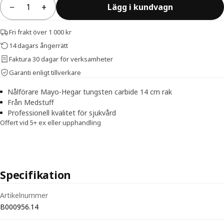
−
+
Lägg i kundvagn
Antal
Fri frakt över 1 000 kr
14 dagars ångerrätt
Faktura 30 dagar för verksamheter
Garanti enligt tillverkare
Nålförare Mayo-Hegar tungsten carbide 14 cm rak
Från Medstuff
Professionell kvalitet för sjukvård
Offert vid 5+ ex eller upphandling
Specifikation
Tekniska specifikationer för Nålförare Mayo-Hegar tungsten carbide
Artikelnummer
B000956.14