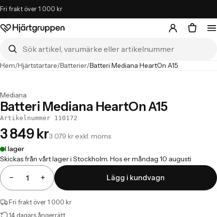
Fri frakt över 1 000 kr
Hjärtgruppen – startsida
Sök i butiken
Hem
/
Hjärtstartare
/
Batterier
/
Batteri Mediana HeartOn A15
Mediana
Batteri Mediana HeartOn A15
Artikelnummer 110172
3 849 kr
3 079 kr exkl. moms
I lager
Skickas från vårt lager i Stockholm. Hos er måndag 10 augusti
−
+
Lägg i kundvagn
Antal
Fri frakt över 1 000 kr
14 dagars ångerrätt