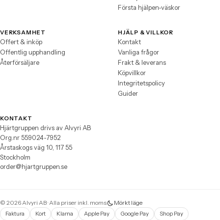
Första hjälpen-väskor
VERKSAMHET
HJÄLP & VILLKOR
Offert & inköp
Kontakt
Offentlig upphandling
Vanliga frågor
Återförsäljare
Frakt & leverans
Köpvillkor
Integritetspolicy
Guider
KONTAKT
Hjärtgruppen drivs av Alvyri AB
Org.nr 559024-7952
Årstaskogs väg 10, 117 55
Stockholm
order@hjartgruppen.se
© 2026 Alvyri AB · Alla priser inkl. moms
Mörkt läge
Faktura
Kort
Klarna
Apple Pay
Google Pay
Shop Pay