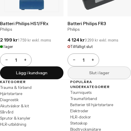
Batteri Philips HS1/FRx
Batteri Philips FR3
Philips
Philips
2 199 kr
4 124 kr
1 759 kr exkl. moms
3 299 kr exkl. moms
I lager
Tillfälligt slut
−
+
−
+
Antal
Antal
Lägg i kundvagn
Slut i lager
KATEGORIER
POPULÄRA
Sidfot
UNDERKATEGORIER
Trauma & förband
Tourniquets
Hjärtstartare
Traumaförband
Diagnostik
Batterier till hjärtstartare
Akutväskor & kit
Elektroder
Sårvård
HLR-dockor
Sprutor & kanyler
Stetoskop
HLR-utbildning
Blodtrycksmätare