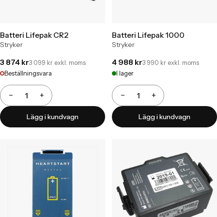
Batteri Lifepak CR2
Batteri Lifepak 1000
Stryker
Stryker
3 874 kr
4 988 kr
3 099 kr exkl. moms
3 990 kr exkl. moms
Beställningsvara
I lager
−
+
−
+
Antal
Antal
Lägg i kundvagn
Lägg i kundvagn