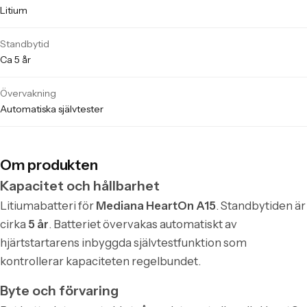
Litium
Standbytid
Ca 5 år
Övervakning
Automatiska självtester
Om produkten
Kapacitet och hållbarhet
Litiumabatteri för
Mediana HeartOn A15
. Standbytiden är
cirka
5 år
. Batteriet övervakas automatiskt av
hjärtstartarens inbyggda självtestfunktion som
kontrollerar kapaciteten regelbundet.
Byte och förvaring