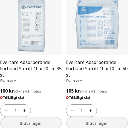
Evercare Absorberande
Evercare Absorberande
Förband Sterilt 10 x 20 cm 35
Förband Sterilt 10 x 10 cm 50
st
st
Evercare
Evercare
100 kr
105 kr
80 kr exkl. moms
84 kr exkl. moms
Tillfälligt slut
Tillfälligt slut
−
+
−
+
Antal
Antal
Slut i lager
Slut i lager