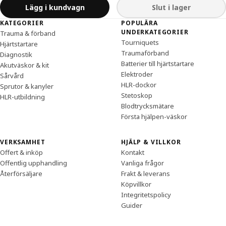
Lägg i kundvagn
Slut i lager
Sidfot
KATEGORIER
POPULÄRA
UNDERKATEGORIER
Trauma & förband
Tourniquets
Hjärtstartare
Traumaförband
Diagnostik
Batterier till hjärtstartare
Akutväskor & kit
Elektroder
Sårvård
HLR-dockor
Sprutor & kanyler
Stetoskop
HLR-utbildning
Blodtrycksmätare
Första hjälpen-väskor
VERKSAMHET
HJÄLP & VILLKOR
Offert & inköp
Kontakt
Offentlig upphandling
Vanliga frågor
Återförsäljare
Frakt & leverans
Köpvillkor
Integritetspolicy
Guider