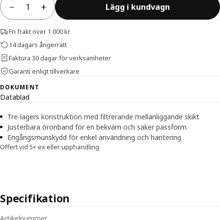
−
+
Lägg i kundvagn
Antal
Fri frakt över 1 000 kr
14 dagars ångerrätt
Faktura 30 dagar för verksamheter
Garanti enligt tillverkare
DOKUMENT
Datablad
Tre-lagers konstruktion med filtrerande mellanliggande skikt
Justerbara öronband för en bekväm och säker passform
Engångsmunskydd för enkel användning och hantering
Offert vid 5+ ex eller upphandling
Specifikation
Tekniska specifikationer för Munskydd Evercare – typ II öronband vit
Artikelnummer