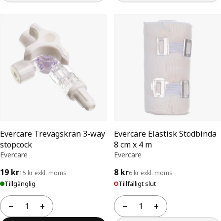
Evercare Trevägskran 3-way
Evercare Elastisk Stödbinda
stopcock
8 cm x 4 m
Evercare
Evercare
19 kr
8 kr
15 kr exkl. moms
6 kr exkl. moms
Tillgänglig
Tillfälligt slut
−
+
−
+
Antal
Antal