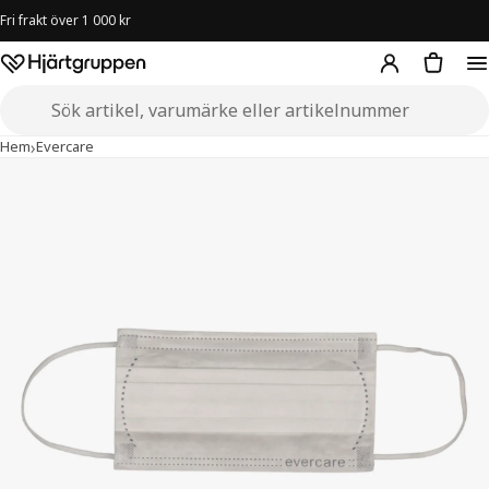
Fri frakt över 1 000 kr
Hjärtgruppen – startsida
Sök i butiken
›
›
Munskydd Evercare – typ II öronband vit – 50-pack
Hem
Evercare