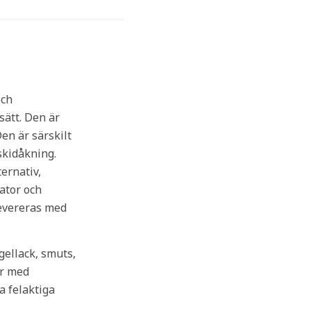
och
sätt. Den är
en är särskilt
skidåkning.
ernativ,
kator och
levereras med
ellack, smuts,
er med
a felaktiga