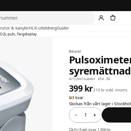
rutor & kanyler
HLR-utbildning
Guider
2), puls, färgdisplay
Beurer
Pulsoximete
syremättnad 
Artikelnummer 454.30
399 kr
319 kr exkl. moms
3 kvar
Skickas från vårt lager i Stockh
−
+
Antal
Fri frakt över 1 000 kr