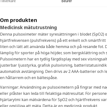
Tillverkare
Beurer
Om produkten
Medicinsk mätutrustning
Denna pulsoximeter mäter syresättningen i blodet (SpO2) 
hjärtfrekvensen (pulsfrekvens) på ett enkelt och smärtfritt 
liten och lätt att använda både hemma och på resande fot. D
lämplig för sporter på höga höjder, som bergsklättring och 
Pulsoximetern har en tydlig färgdisplay med sex visningsalt
justerbar ljusstyrka, grafisk pulsvisning, batteristatusindi
automatisk avstängning. Den drivs av 2 AAA-batterier och 
en hållarrem och en bältespåse.
Varningar: Användning av pulsoximetern på fingrar med nag
eller plåster kan leda till felaktiga mätresultat. För person
hjärtarytmi kan mätvärdena för SpO2 och hjärtfrekvens var
eller omöjliga att mäta. Detta är en medicinsk produkt.