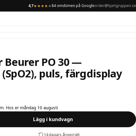
4,7
84 omdömen på Google
order@hjartgruppen.se
★
★
★
★
★
r Beurer PO 30 —
(SpO2), puls, färgdisplay
olm. Hos er måndag 10 augusti
Lägg i kundvagn
14 dagars ångerrätt