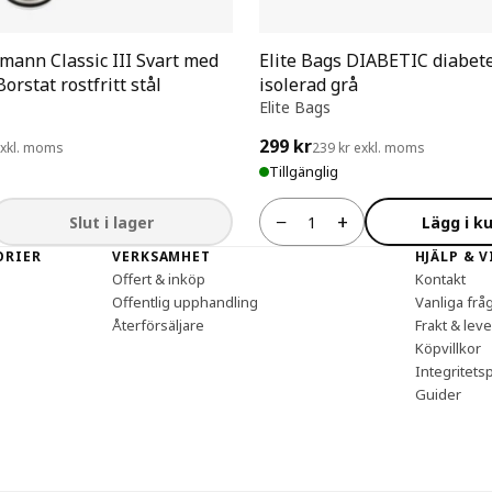
tmann Classic III Svart med
Elite Bags DIABETIC diabet
orstat rostfritt stål
isolerad grå
Elite Bags
299 kr
exkl. moms
239 kr exkl. moms
Tillgänglig
−
+
Slut i lager
Lägg i k
Antal
ORIER
VERKSAMHET
HJÄLP & 
Offert & inköp
Kontakt
Offentlig upphandling
Vanliga frå
Återförsäljare
Frakt & lev
Köpvillkor
Integritetsp
Guider