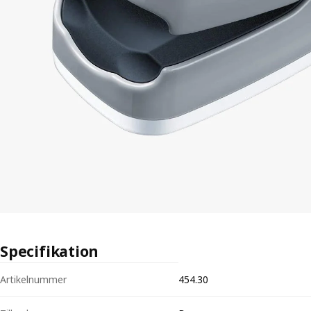
Specifikation
Tekniska specifikationer för Pulsoximeter Beurer PO 30 — syremättna
Artikelnummer
454.30