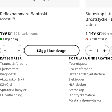
Reflexhammare Babinski
Stetoskop Lit
Medstuff
Bröststycke i B
Littmann
199 kr
1 149 kr
159 kr exkl. moms
919 kr 
Tillgänglig
Tillfälligt slut
−
+
−
+
Lägg i kundvagn
Antal
Antal
Sidfot
KATEGORIER
POPULÄRA UNDERKATEG
Trauma & förband
Tourniquets
Hjärtstartare
Traumaförband
Diagnostik
Batterier till hjärtstartare
Akutväskor & kit
Elektroder
Sårvård
HLR-dockor
Sprutor & kanyler
Stetoskop
HLR-utbildning
Blodtrycksmätare
Första hjälpen-väskor