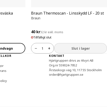
esväska
Braun Thermoscan - Linsskydd LF - 20 st
Braun
40 kr
32 kr exkl. moms
Tillfälligt slut
−
+
undvagn
Slut i lager
Antal
VILLKOR
KONTAKT
Hjärtgruppen drivs av Alvyri AB
Org.nr 559024-7952
gor
Årstaskogs väg 10, 117 55 Stockholm
erans
order@hjartgruppen.se
olicy