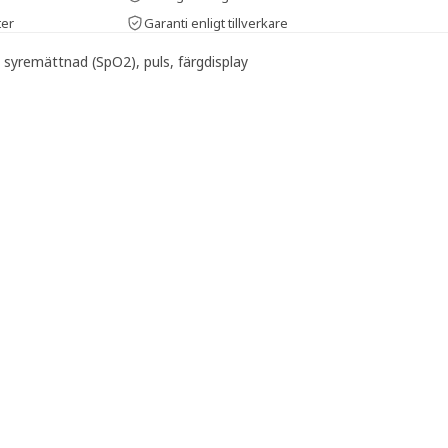
ter
Garanti enligt tillverkare
syremättnad (SpO2), puls, färgdisplay