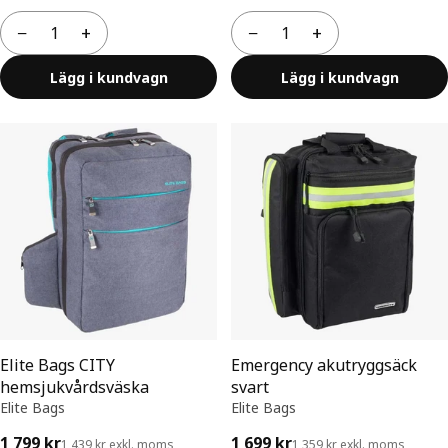
−
+
−
+
Antal
Antal
Lägg i kundvagn
Lägg i kundvagn
Elite Bags CITY
Emergency akutryggsäck
hemsjukvårdsväska
svart
Elite Bags
Elite Bags
1 799 kr
1 699 kr
1 439 kr exkl. moms
1 359 kr exkl. moms