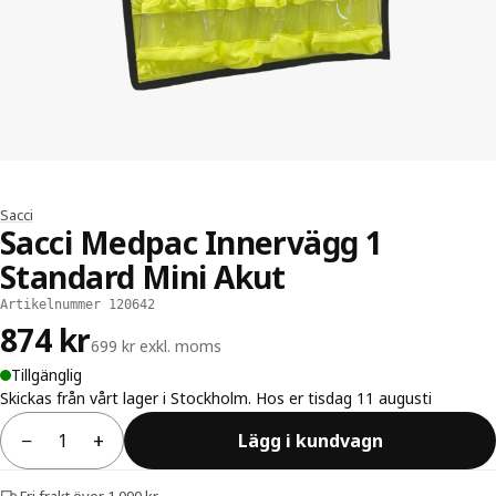
Sacci
Sacci Medpac Innervägg 1
Standard Mini Akut
Artikelnummer 120642
874 kr
699 kr exkl. moms
Tillgänglig
Skickas från vårt lager i Stockholm. Hos er tisdag 11 augusti
−
+
Lägg i kundvagn
Antal
Fri frakt över 1 000 kr