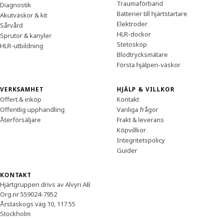
Traumaförband
Diagnostik
Batterier till hjärtstartare
Akutväskor & kit
Elektroder
Sårvård
HLR-dockor
Sprutor & kanyler
Stetoskop
HLR-utbildning
Blodtrycksmätare
Första hjälpen-väskor
VERKSAMHET
HJÄLP & VILLKOR
Offert & inköp
Kontakt
Offentlig upphandling
Vanliga frågor
Återförsäljare
Frakt & leverans
Köpvillkor
Integritetspolicy
Guider
KONTAKT
Hjärtgruppen drivs av Alvyri AB
Org.nr 559024-7952
Årstaskogs väg 10, 117 55
Stockholm