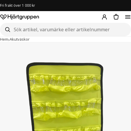
Fri frakt över 1 000 kr
Hjärtgruppen – startsida
Sök i butiken
›
›
Sacci Medpac Innervägg 1 Standard Mini Akut
Hem
Akutväskor