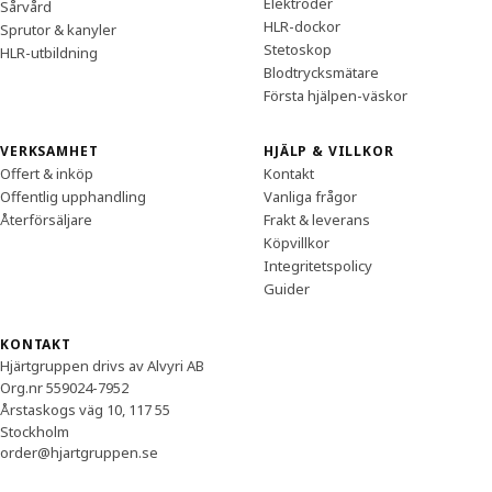
Elektroder
Sårvård
HLR-dockor
Sprutor & kanyler
Stetoskop
HLR-utbildning
Blodtrycksmätare
Första hjälpen-väskor
VERKSAMHET
HJÄLP & VILLKOR
Offert & inköp
Kontakt
Offentlig upphandling
Vanliga frågor
Återförsäljare
Frakt & leverans
Köpvillkor
Integritetspolicy
Guider
KONTAKT
Hjärtgruppen drivs av Alvyri AB
Org.nr 559024-7952
Årstaskogs väg 10, 117 55
Stockholm
order@hjartgruppen.se