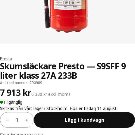
Presto
Skumsläckare Presto — S9SFF 9
liter klass 27A 233B
Artikelnummer 290989
7 913 kr
6 330 kr exkl. moms
Tillgänglig
Skickas från vårt lager i Stockholm. Hos er tisdag 11 augusti
−
+
Lägg i kundvagn
Antal
Fri frakt över 1 000 kr