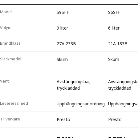
Modell
S9SFF
S6SFF
Volym
9 liter
6 liter
Brandklass
27A 233B
21A 183B
Släckmedel
Skum
Skum
Ventil
Avstängningsbar,
Avstängningsba
tryckladdad
tryckladdad
Levereras med
Upphängningsanordning
Upphängningsa
Tillverkare
Presto
Presto