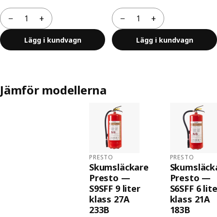
−
+
−
+
Antal
Antal
Lägg i kundvagn
Lägg i kundvagn
Jämför modellerna
PRESTO
PRESTO
Skumsläckare
Skumsläck
Presto —
Presto —
S9SFF 9 liter
S6SFF 6 lit
klass 27A
klass 21A
233B
183B