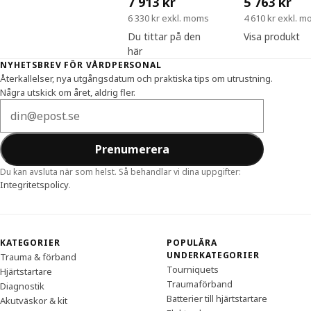
7 913 kr
5 763 kr
6 330 kr exkl. moms
4 610 kr exkl. 
Du tittar på den
Visa produkt
här
Sidfot
NYHETSBREV FÖR VÅRDPERSONAL
Återkallelser, nya utgångsdatum och praktiska tips om utrustning.
Några utskick om året, aldrig fler.
E-postadress
Prenumerera
Du kan avsluta när som helst. Så behandlar vi dina uppgifter:
Integritetspolicy
.
KATEGORIER
POPULÄRA
UNDERKATEGORIER
Trauma & förband
Tourniquets
Hjärtstartare
Traumaförband
Diagnostik
Batterier till hjärtstartare
Akutväskor & kit