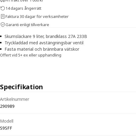
14 dagars ångerrätt
Faktura 30 dagar för verksamheter
Garanti enligt tillverkare
Skumsläckare 9 liter, brandklass 27A 233B
Tryckladdad med avstängningsbar ventil
Fasta material och brännbara vätskor
Offert vid 5+ ex eller upphandling
Specifikation
Tekniska specifikationer för Skumsläckare Presto — S9SFF 9 liter kl
Artikelnummer
290989
Modell
S9SFF