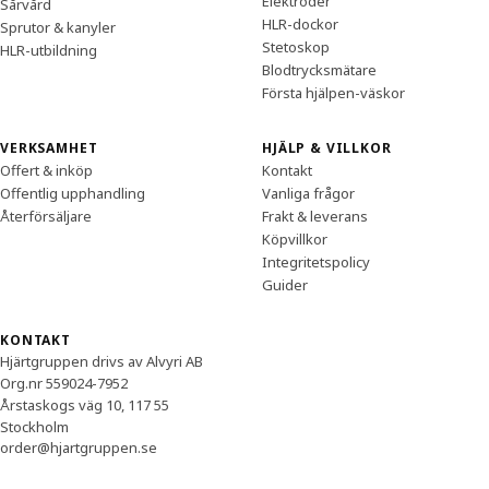
Elektroder
Sårvård
HLR-dockor
Sprutor & kanyler
Stetoskop
HLR-utbildning
Blodtrycksmätare
Första hjälpen-väskor
VERKSAMHET
HJÄLP & VILLKOR
Offert & inköp
Kontakt
Offentlig upphandling
Vanliga frågor
Återförsäljare
Frakt & leverans
Köpvillkor
Integritetspolicy
Guider
KONTAKT
Hjärtgruppen drivs av Alvyri AB
Org.nr 559024-7952
Årstaskogs väg 10, 117 55
Stockholm
order@hjartgruppen.se