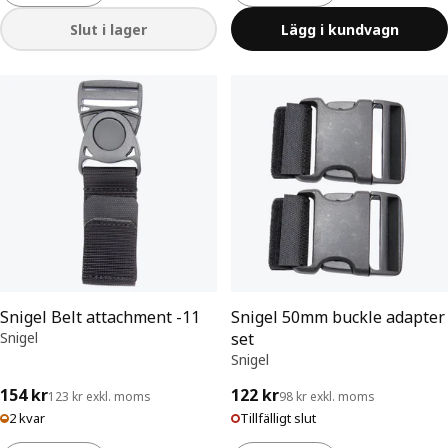
Slut i lager
Lägg i kundvagn
Snigel Belt attachment -11
Snigel 50mm buckle adapter
Snigel
set
Snigel
154 kr
122 kr
123 kr exkl. moms
98 kr exkl. moms
2 kvar
Tillfälligt slut