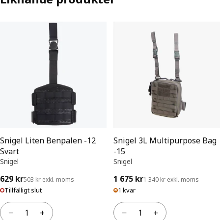
Snigel Liten Benpalen -12
Snigel 3L Multipurpose Bag
Svart
-15
Snigel
Snigel
629 kr
1 675 kr
503 kr exkl. moms
1 340 kr exkl. moms
Tillfälligt slut
1 kvar
−
+
−
+
Antal
Antal