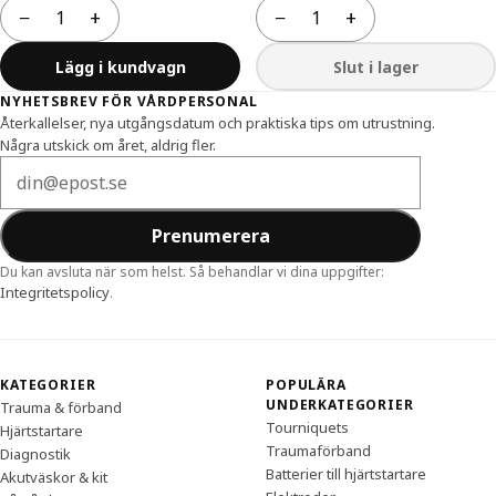
−
+
−
+
Antal
Antal
Lägg i kundvagn
Slut i lager
Sidfot
NYHETSBREV FÖR VÅRDPERSONAL
Återkallelser, nya utgångsdatum och praktiska tips om utrustning.
Några utskick om året, aldrig fler.
E-postadress
Prenumerera
Du kan avsluta när som helst. Så behandlar vi dina uppgifter:
Integritetspolicy
.
KATEGORIER
POPULÄRA
UNDERKATEGORIER
Trauma & förband
Tourniquets
Hjärtstartare
Traumaförband
Diagnostik
Batterier till hjärtstartare
Akutväskor & kit