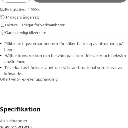
Fri frakt över 1 000 kr
14 dagars ångerrätt
Faktura 30 dagar för verksamheter
Garanti enligt tillverkare
Pålitlig och justerbar benrem för säker fästning av utrustning på
benet
Hållbar konstruktion och bekväm passform för säker och bekväm
användning
Tillverkad av högkvalitativt och slitstarkt material som klarar av
krävande...
Offert vid 5+ ex eller upphandling
Specifikation
Tekniska specifikationer för Snigel Leg strap-11
Artikelnummer
26-00515-01-010