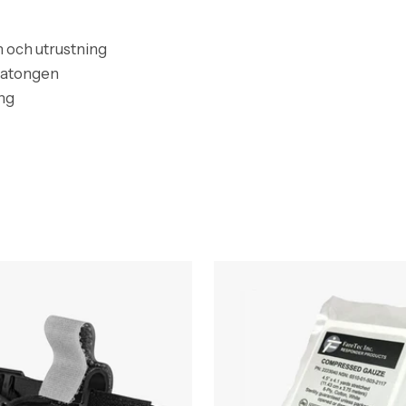
 och utrustning
 batongen
ng