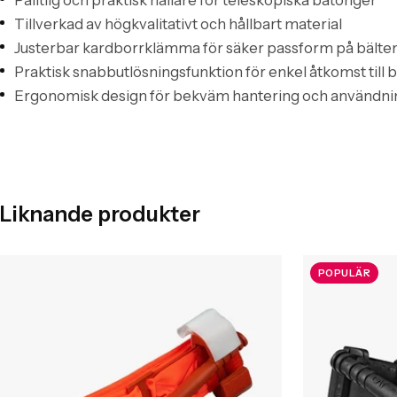
Pålitlig och praktisk hållare för teleskopiska batonger
Tillverkad av högkvalitativt och hållbart material
Justerbar kardborrklämma för säker passform på bälten
Praktisk snabbutlösningsfunktion för enkel åtkomst till
Ergonomisk design för bekväm hantering och användni
Liknande produkter
POPULÄR