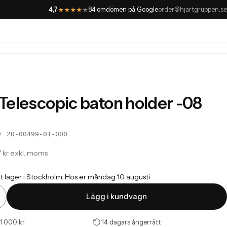
4,7
84 omdömen på Google
order@hjartgruppen.se
★
★
★
★
★
 Telescopic baton holder -08
r 20-00499-01-000
 kr exkl. moms
rt lager i Stockholm. Hos er måndag 10 augusti
Lägg i kundvagn
 1 000 kr
14 dagars ångerrätt