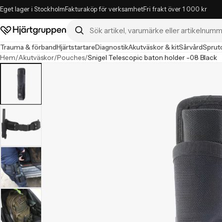
Eget lager i Stockholm
Fakturaköp för verksamhet
Fri frakt över 1 000 kr
Sök i butiken
Hjärtgruppen – startsida
Trauma & förband
Hjärtstartare
Diagnostik
Akutväskor & kit
Sårvård
Spruto
Hem
/
Akutväskor
/
Pouches
/
Snigel Telescopic baton holder -08 Black