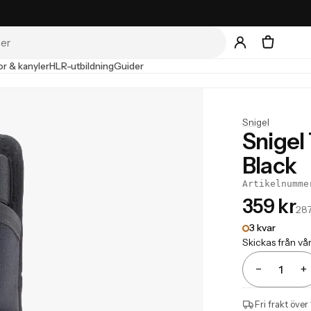
r & kanyler
HLR-utbildning
Guider
Snigel
Snigel
Black
Artikelnumme
359 kr
287
3 kvar
Skickas från vå
−
+
Antal
Fri frakt över