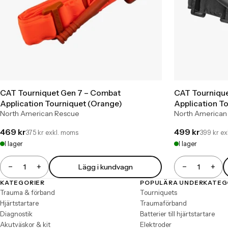
CAT Tourniquet Gen 7 – Combat
CAT Tourniqu
Application Tourniquet (Orange)
Application To
North American Rescue
North American
469 kr
499 kr
375 kr exkl. moms
399 kr e
I lager
I lager
−
+
−
+
Lägg i kundvagn
Antal
Antal
KATEGORIER
POPULÄRA UNDERKATEG
Sidfot
Trauma & förband
Tourniquets
Hjärtstartare
Traumaförband
Diagnostik
Batterier till hjärtstartare
Akutväskor & kit
Elektroder