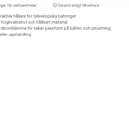
agar för verksamheter
Garanti enligt tillverkare
praktisk hållare för teleskopiska batonger
 högkvalitativt och hållbart material
rdborrklämma för säker passform på bälten och utrustning
 eller upphandling