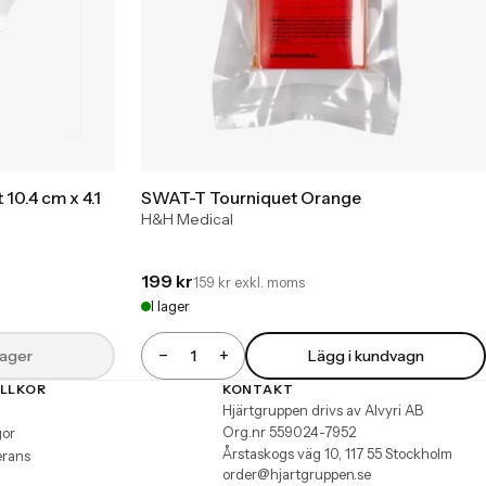
10.4 cm x 4.1
SWAT-T Tourniquet Orange
H&H Medical
199 kr
159 kr exkl. moms
I lager
−
+
 lager
Lägg i kundvagn
Antal
ILLKOR
KONTAKT
Hjärtgruppen drivs av Alvyri AB
Org.nr 559024-7952
gor
Årstaskogs väg 10, 117 55 Stockholm
erans
order@hjartgruppen.se