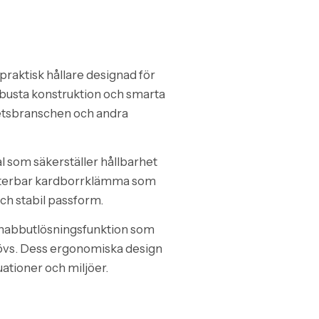
 praktisk hållare designad för
obusta konstruktion och smarta
etsbranschen och andra
al som säkerställer hållbarhet
justerbar kardborrklämma som
och stabil passform.
 snabbutlösningsfunktion som
övs. Dess ergonomiska design
uationer och miljöer.