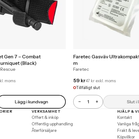
et Gen 7 – Combat
Faretec Gasväv Ultrakompakt 
urniquet (Black)
m
 Rescue
Faretec
59 kr
xkl. moms
47 kr exkl. moms
Tillfälligt slut
−
+
Lägg i kundvagn
Slut i
Antal
ORIER
VERKSAMHET
HJÄLP & V
Offert & inköp
Kontakt
Offentlig upphandling
Vanliga frå
Återförsäljare
Frakt & lev
Köpvillkor