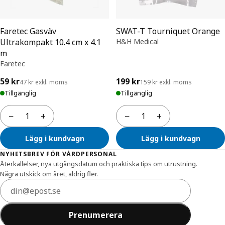
Faretec Gasväv
SWAT-T Tourniquet Orange
Ultrakompakt 10.4 cm x 4.1
H&H Medical
m
Faretec
59 kr
199 kr
47 kr exkl. moms
159 kr exkl. moms
Tillgänglig
Tillgänglig
−
+
−
+
Antal
Antal
Lägg i kundvagn
Lägg i kundvagn
Sidfot
NYHETSBREV FÖR VÅRDPERSONAL
Återkallelser, nya utgångsdatum och praktiska tips om utrustning.
Några utskick om året, aldrig fler.
E-postadress
Prenumerera