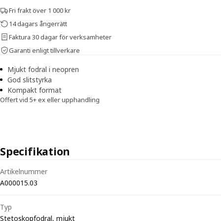
Fri frakt över 1 000 kr
14 dagars ångerrätt
Faktura 30 dagar för verksamheter
Garanti enligt tillverkare
Mjukt fodral i neopren
God slitstyrka
Kompakt format
Offert vid 5+ ex eller upphandling
Specifikation
Tekniska specifikationer för Stetoskopfodral Mjukt
Artikelnummer
A000015.03
Typ
Stetoskopfodral, mjukt