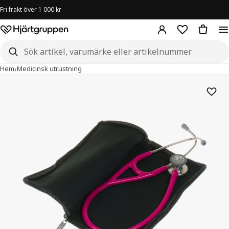
Fri frakt över 1 000 kr
Hjärtgruppen – startsida
Sök i butiken
›
›
Stetoskopfodral Mjukt
Hem
Medicinsk utrustning