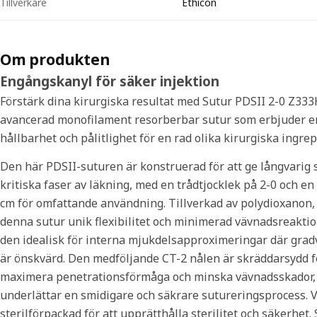
Tillverkare
Ethicon
Om produkten
Engångskanyl för säker injektion
Förstärk dina kirurgiska resultat med Sutur PDSII 2-0 Z333
avancerad monofilament resorberbar sutur som erbjuder 
hållbarhet och pålitlighet för en rad olika kirurgiska ingrep
Den här PDSII-suturen är konstruerad för att ge långvarig 
kritiska faser av läkning, med en trådtjocklek på 2-0 och en
cm för omfattande användning. Tillverkad av polydioxanon,
denna sutur unik flexibilitet och minimerad vävnadsreaktion
den idealisk för interna mjukdelsapproximeringar där grad
är önskvärd. Den medföljande CT-2 nålen är skräddarsydd f
maximera penetrationsförmåga och minska vävnadsskador, 
underlättar en smidigare och säkrare sutureringsprocess. V
sterilförpackad för att upprätthålla sterilitet och säkerhet.