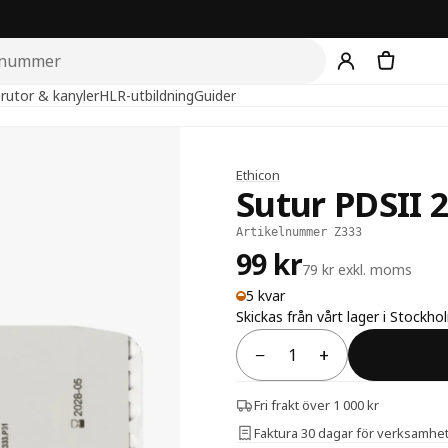
rutor & kanyler
HLR-utbildning
Guider
Ethicon
Sutur PDSII 2
Artikelnummer Z333
99 kr
79 kr exkl. moms
5 kvar
Skickas från vårt lager i Stockho
−
+
Antal
Fri frakt över 1 000 kr
Faktura 30 dagar för verksamhe