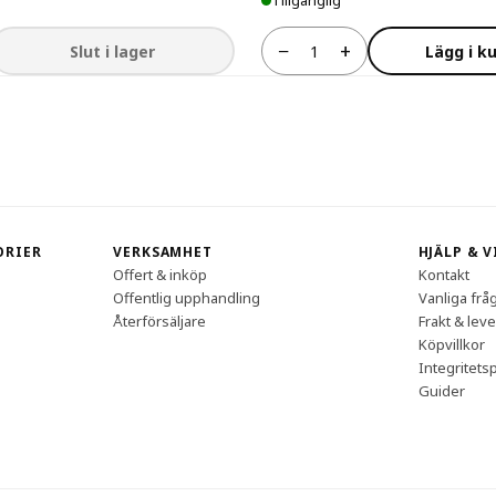
Tillgänglig
−
+
Slut i lager
Lägg i k
Antal
ORIER
VERKSAMHET
HJÄLP & 
Offert & inköp
Kontakt
Offentlig upphandling
Vanliga frå
Återförsäljare
Frakt & lev
Köpvillkor
Integritetsp
Guider