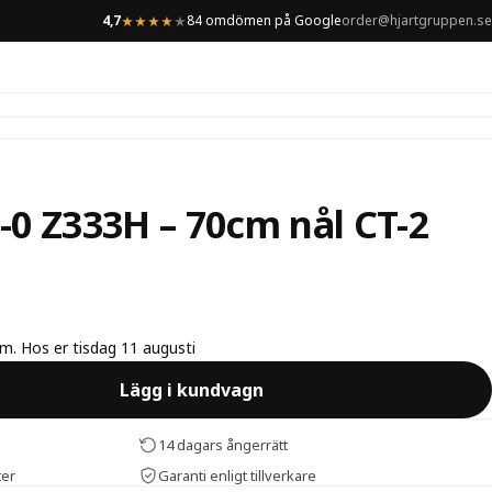
4,7
84 omdömen på Google
order@hjartgruppen.se
★
★
★
★
★
-0 Z333H – 70cm nål CT-2
lm. Hos er tisdag 11 augusti
Lägg i kundvagn
14 dagars ångerrätt
ter
Garanti enligt tillverkare