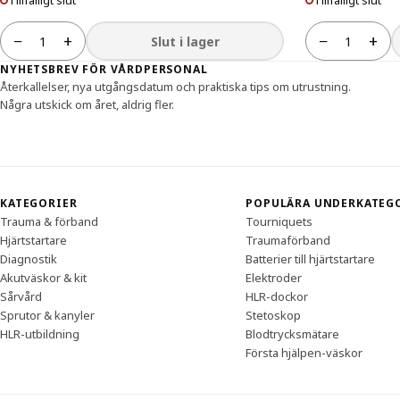
Tillfälligt slut
Tillfälligt slut
−
+
−
+
Slut i lager
Antal
Antal
Sidfot
NYHETSBREV FÖR VÅRDPERSONAL
Återkallelser, nya utgångsdatum och praktiska tips om utrustning.
Några utskick om året, aldrig fler.
KATEGORIER
POPULÄRA UNDERKATEG
Trauma & förband
Tourniquets
Hjärtstartare
Traumaförband
Diagnostik
Batterier till hjärtstartare
Akutväskor & kit
Elektroder
Sårvård
HLR-dockor
Sprutor & kanyler
Stetoskop
HLR-utbildning
Blodtrycksmätare
Första hjälpen-väskor