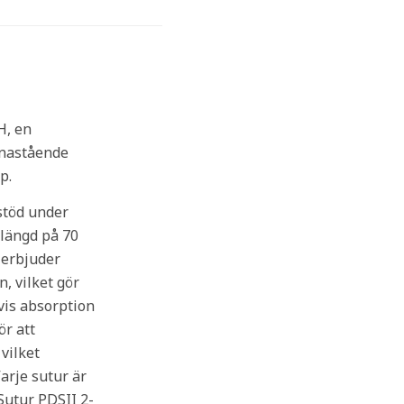
H, en
enastående
p.
stöd under
 längd på 70
 erbjuder
, vilket gör
vis absorption
ör att
vilket
arje sutur är
 Sutur PDSII 2-