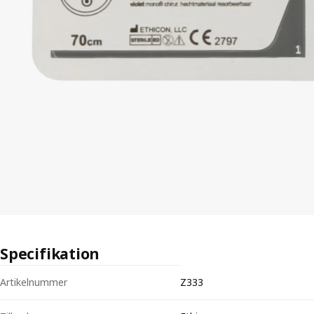
Specifikation
Tekniska specifikationer för Sutur PDSII 2-0 Z333H – 70cm nål CT-2
Artikelnummer
Z333