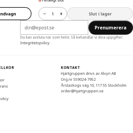
Tillfälligt slut
−
+
undvagn
Slut i lager
Antal
E-postadress
Prenumerera
Du kan avsluta när som helst. Så behandlar vi dina uppgifter:
Integritetspolicy
.
VILLKOR
KONTAKT
Hjärtgruppen drivs av Alvyri AB
Org.nr 559024-7952
gor
Årstaskogs väg 10, 117 55 Stockholm
erans
order@hjartgruppen.se
olicy