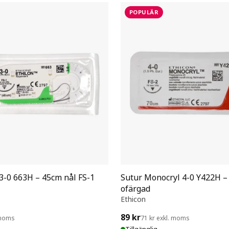
POPULÄR
 3-0 663H – 45cm nål FS-1
Sutur Monocryl 4-0 Y422H –
ofärgad
Ethicon
89 kr
 moms
71 kr exkl. moms