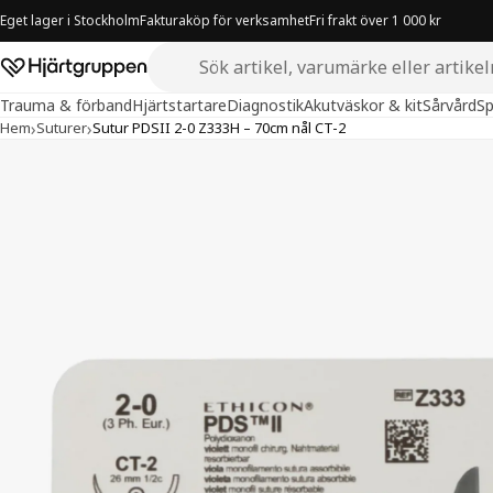
Eget lager i Stockholm
Fakturaköp för verksamhet
Fri frakt över 1 000 kr
Sök i butiken
Hjärtgruppen – startsida
Trauma & förband
Hjärtstartare
Diagnostik
Akutväskor & kit
Sårvård
Sp
›
›
Hem
Suturer
Sutur PDSII 2-0 Z333H – 70cm nål CT-2