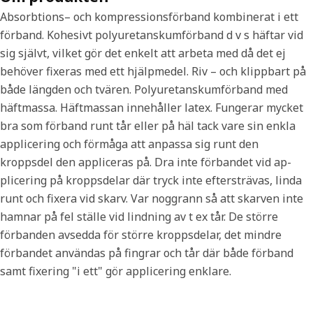
Absorbtions– och kompressionsförband kombinerat i ett
förband. Kohesivt polyuretanskumförband d v s häftar vid
sig självt, vilket gör det enkelt att arbeta med då det ej
behöver fixeras med ett hjälpmedel. Riv – och klippbart på
både längden och tvären. Polyuretanskumförband med
häftmassa. Häftmassan innehåller latex. Fungerar mycket
bra som förband runt tår eller på häl tack vare sin enkla
applicering och förmåga att anpassa sig runt den
kroppsdel den appliceras på. Dra inte förbandet vid ap-
plicering på kroppsdelar där tryck inte eftersträvas, linda
runt och fixera vid skarv. Var noggrann så att skarven inte
hamnar på fel ställe vid lindning av t ex tår. De större
förbanden avsedda för större kroppsdelar, det mindre
förbandet användas på fingrar och tår där både förband
samt fixering "i ett" gör applicering enklare.