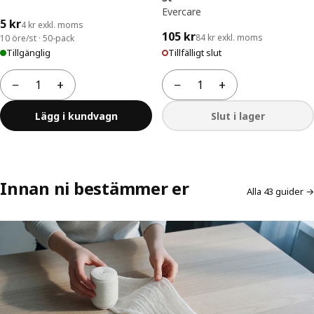
Evercare
5 kr
4 kr exkl. moms
105 kr
84 kr exkl. moms
10 öre/st · 50-pack
Tillgänglig
Tillfälligt slut
−
+
−
+
Antal
Antal
Lägg i kundvagn
Slut i lager
Innan ni bestämmer er
Alla 43 guider →