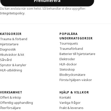
Prenumerera
Du kan avsluta när som helst. Så behandlar vi dina uppgifter:
Integritetspolicy
.
KATEGORIER
POPULÄRA
UNDERKATEGORIER
Trauma & förband
Tourniquets
Hjärtstartare
Traumaförband
Diagnostik
Batterier till hjärtstartare
Akutväskor & kit
Elektroder
Sårvård
HLR-dockor
Sprutor & kanyler
Stetoskop
HLR-utbildning
Blodtrycksmätare
Första hjälpen-väskor
VERKSAMHET
HJÄLP & VILLKOR
Offert & inköp
Kontakt
Offentlig upphandling
Vanliga frågor
Återförsäljare
Frakt & leverans