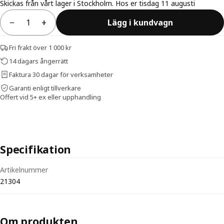
Skickas från vårt lager i Stockholm. Hos er tisdag 11 augusti
−
+
Lägg i kundvagn
Antal
Fri frakt över 1 000 kr
14 dagars ångerrätt
Faktura 30 dagar för verksamheter
Garanti enligt tillverkare
Offert vid 5+ ex eller upphandling
Specifikation
Tekniska specifikationer för Skumförband Vitri Fixoförband — själ
Artikelnummer
21304
Om produkten