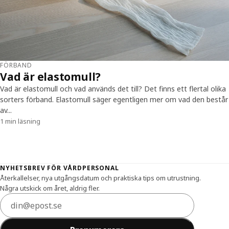
FÖRBAND
Vad är elastomull?
Vad är elastomull och vad används det till? Det finns ett flertal olika
sorters förband. Elastomull säger egentligen mer om vad den består
av...
1 min läsning
Sidfot
NYHETSBREV FÖR VÅRDPERSONAL
Återkallelser, nya utgångsdatum och praktiska tips om utrustning.
Några utskick om året, aldrig fler.
E-postadress