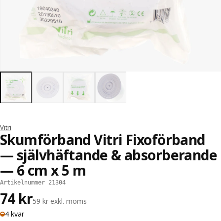
Vitri
Skumförband Vitri Fixoförband
— självhäftande & absorberande
— 6 cm x 5 m
Artikelnummer 21304
74 kr
59 kr exkl. moms
4 kvar