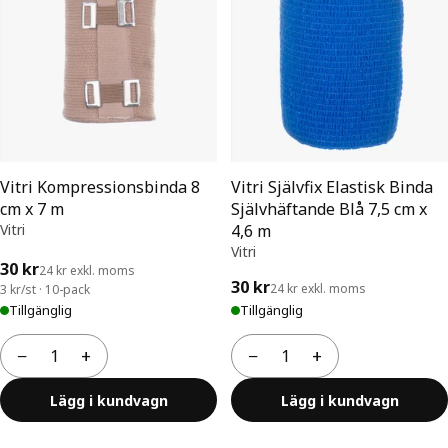
Vitri Kompressionsbinda 8
Vitri Självfix Elastisk Binda
cm x 7 m
Självhäftande Blå 7,5 cm x
Vitri
4,6 m
Vitri
30 kr
24 kr exkl. moms
30 kr
24 kr exkl. moms
3 kr/st · 10-pack
Tillgänglig
Tillgänglig
−
+
−
+
Antal
Antal
Lägg i kundvagn
Lägg i kundvagn