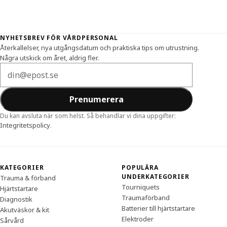
Sidfot
NYHETSBREV FÖR VÅRDPERSONAL
Återkallelser, nya utgångsdatum och praktiska tips om utrustning.
Några utskick om året, aldrig fler.
E-postadress
Prenumerera
Du kan avsluta när som helst. Så behandlar vi dina uppgifter:
Integritetspolicy
.
KATEGORIER
POPULÄRA
UNDERKATEGORIER
Trauma & förband
Tourniquets
Hjärtstartare
Traumaförband
Diagnostik
Batterier till hjärtstartare
Akutväskor & kit
Elektroder
Sårvård