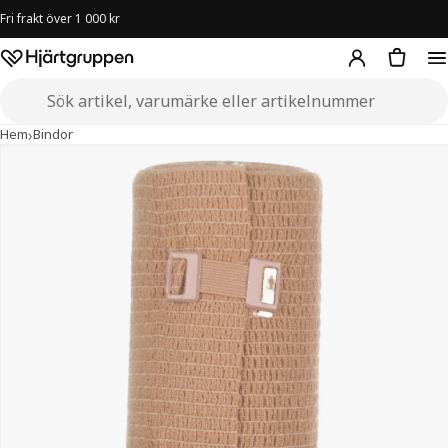
Fri frakt över 1 000 kr
Hjärtgruppen – startsida
Sök i butiken
›
›
ViTri Forte Kompressionsbinda färgad 12 cm x 7 m
Hem
Bindor