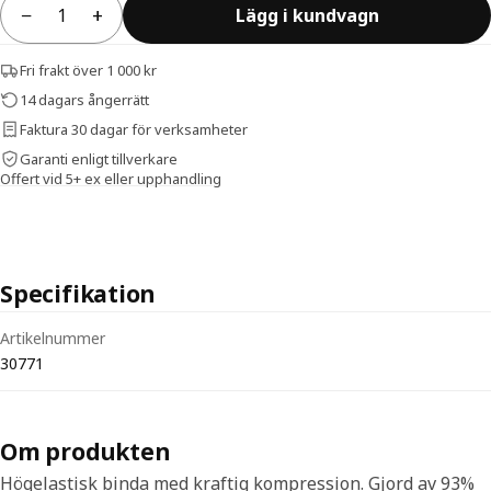
−
+
Lägg i kundvagn
Antal
Fri frakt över 1 000 kr
14 dagars ångerrätt
Faktura 30 dagar för verksamheter
Garanti enligt tillverkare
Offert vid 5+ ex eller upphandling
Specifikation
Tekniska specifikationer för ViTri Forte Kompressionsbinda färgad 1
Artikelnummer
30771
Om produkten
Högelastisk binda med kraftig kompression. Gjord av 93%