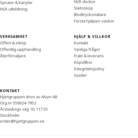
HLR-dockor
Sprutor & kanyler
Stetoskop
HLR-utbildning
Blodtrycksmätare
Första hjälpen-väskor
VERKSAMHET
HJÄLP & VILLKOR
Offert & inköp
Kontakt
Offentlig upphandling
Vanliga frågor
Återförsäljare
Frakt & leverans
Köpvillkor
Integritetspolicy
Guider
KONTAKT
Hjärtgruppen drivs av Alvyri AB
Org.nr 559024-7952
Årstaskogs väg 10, 117 55
Stockholm
order@hjartgruppen.se