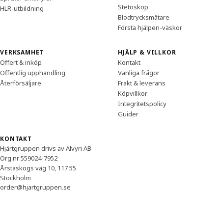
Stetoskop
HLR-utbildning
Blodtrycksmätare
Första hjälpen-väskor
VERKSAMHET
HJÄLP & VILLKOR
Offert & inköp
Kontakt
Offentlig upphandling
Vanliga frågor
Återförsäljare
Frakt & leverans
Köpvillkor
Integritetspolicy
Guider
KONTAKT
Hjärtgruppen drivs av Alvyri AB
Org.nr 559024-7952
Årstaskogs väg 10, 117 55
Stockholm
order@hjartgruppen.se