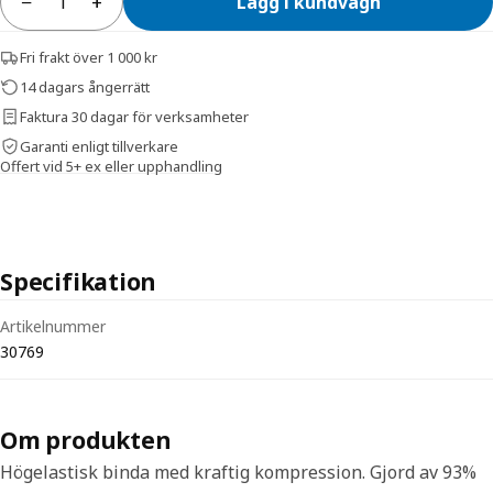
−
+
Lägg i kundvagn
Antal
Fri frakt över 1 000 kr
14 dagars ångerrätt
Faktura 30 dagar för verksamheter
Garanti enligt tillverkare
Offert vid 5+ ex eller upphandling
Specifikation
Tekniska specifikationer för ViTri Forte Kompressionsbinda färgad 8
Artikelnummer
30769
Om produkten
Högelastisk binda med kraftig kompression. Gjord av 93%