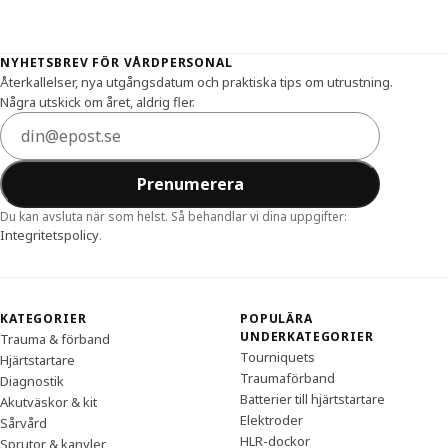
Sidfot
NYHETSBREV FÖR VÅRDPERSONAL
Återkallelser, nya utgångsdatum och praktiska tips om utrustning.
Några utskick om året, aldrig fler.
E-postadress
Prenumerera
Du kan avsluta när som helst. Så behandlar vi dina uppgifter:
Integritetspolicy
.
KATEGORIER
POPULÄRA
UNDERKATEGORIER
Trauma & förband
Tourniquets
Hjärtstartare
Traumaförband
Diagnostik
Batterier till hjärtstartare
Akutväskor & kit
Elektroder
Sårvård
HLR-dockor
Sprutor & kanyler