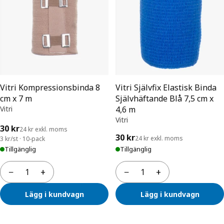
Vitri Kompressionsbinda 8
Vitri Självfix Elastisk Binda
cm x 7 m
Självhäftande Blå 7,5 cm x
Vitri
4,6 m
Vitri
30 kr
24 kr exkl. moms
30 kr
24 kr exkl. moms
3 kr/st · 10-pack
Tillgänglig
Tillgänglig
−
+
−
+
Antal
Antal
Lägg i kundvagn
Lägg i kundvagn