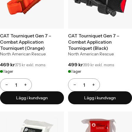
CAT Tourniquet Gen 7 –
CAT Tourniquet Gen 7 –
Combat Application
Combat Application
Tourniquet (Orange)
Tourniquet (Black)
North American Rescue
North American Rescue
469 kr
499 kr
375 kr exkl. moms
399 kr exkl. moms
I lager
I lager
−
+
−
+
Antal
Antal
Lägg i kundvagn
Lägg i kundvagn