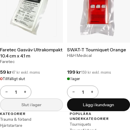
Faretec Gasväv Ultrakompakt
SWAT-T Tourniquet Orange
H&H Medical
10.4 cm x 4.1 m
Faretec
59 kr
199 kr
47 kr exkl. moms
159 kr exkl. moms
Tillfälligt slut
I lager
−
+
−
+
Antal
Antal
Slut i lager
Lägg i kundvagn
KATEGORIER
POPULÄRA
Sidfot
UNDERKATEGORIER
Trauma & förband
Tourniquets
Hjärtstartare