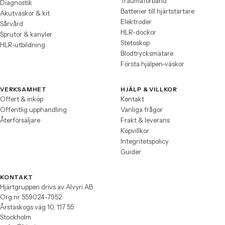
Traumaförband
Diagnostik
Batterier till hjärtstartare
Akutväskor & kit
Elektroder
Sårvård
HLR-dockor
Sprutor & kanyler
Stetoskop
HLR-utbildning
Blodtrycksmätare
Första hjälpen-väskor
VERKSAMHET
HJÄLP & VILLKOR
Offert & inköp
Kontakt
Offentlig upphandling
Vanliga frågor
Återförsäljare
Frakt & leverans
Köpvillkor
Integritetspolicy
Guider
KONTAKT
Hjärtgruppen drivs av Alvyri AB
Org.nr 559024-7952
Årstaskogs väg 10, 117 55
Stockholm