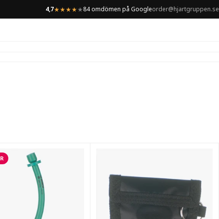
4,7
84 omdömen på Google
order@hjartgruppen.se
★
★
★
★
★
R