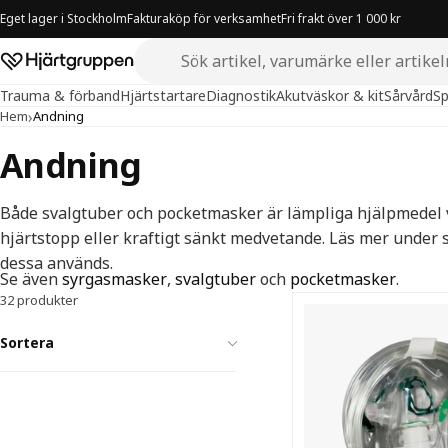
Eget lager i Stockholm
Fakturaköp för verksamhet
Fri frakt över 1 000 kr
Sök i butiken
Hjärtgruppen – startsida
Trauma & förband
Hjärtstartare
Diagnostik
Akutväskor & kit
Sårvård
Sp
›
Hem
Andning
Andning
Både svalgtuber och pocketmasker är lämpliga hjälpmedel 
hjärtstopp eller kraftigt sänkt medvetande. Läs mer under 
dessa används.
Se även
syrgasmasker
,
svalgtuber
och
pocketmasker
.
32 produkter
Andning — all
Sortera