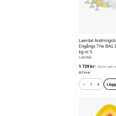
Laerdal Andningsb
Engångs The BAG I
kg nr 5
Laerdal
1 729 kr
1 383 kr exkl
2 kvar
−
+
Lägg
Antal