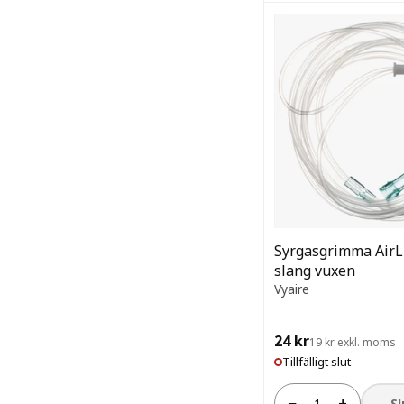
Syrgasgrimma AirLi
slang vuxen
Vyaire
24 kr
19 kr exkl. moms
Tillfälligt slut
−
+
Sl