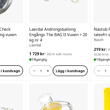
-Check
Laerdal Andningsballong
Nästub 
ang vuxen
Engångs The BAG II Vuxen > 20
latexfri 
kg nr 4
Rüsch
Laerdal
219 kr
17
1 729 kr
1 383 kr exkl. moms
43,80 kr/st 
Tillgänglig
Tillgängl
−
+
−
 i kundvagn
Lägg i kundvagn
Antal
Antal