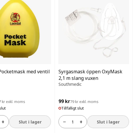
Pocketmask med ventil
Syrgasmask öppen OxyMask
2,1 m slang vuxen
Southmedic
99 kr
7 kr exkl. moms
79 kr exkl. moms
slut
Tillfälligt slut
+
−
+
Slut i lager
Slut i lager
Antal