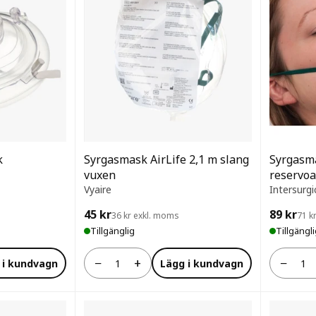
k
Syrgasmask AirLife 2,1 m slang
Syrgasm
vuxen
reservoa
Vyaire
Intersurgi
45 kr
89 kr
36 kr exkl. moms
71 k
Tillgänglig
Tillgängl
−
+
−
 i kundvagn
Lägg i kundvagn
Antal
Antal