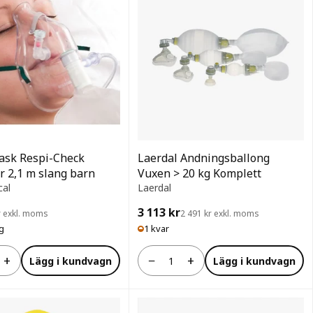
ask Respi-Check
Laerdal Andningsballong
r 2,1 m slang barn
Vuxen > 20 kg Komplett
cal
Laerdal
3 113 kr
r exkl. moms
2 491 kr exkl. moms
ig
1 kvar
+
−
+
Lägg i kundvagn
Lägg i kundvagn
Antal