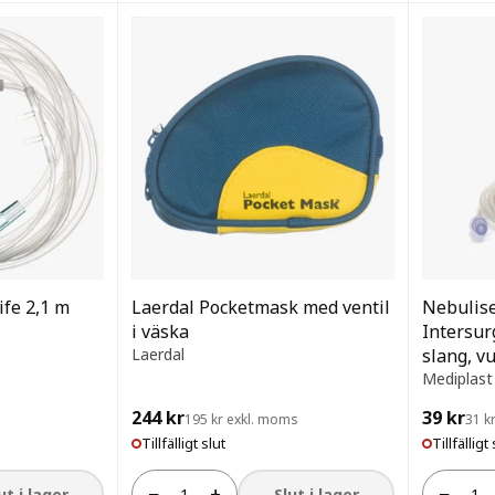
fe 2,1 m
Laerdal Pocketmask med ventil
Nebulise
i väska
Intersur
Laerdal
slang, v
Mediplast
244 kr
39 kr
195 kr exkl. moms
31 k
Tillfälligt slut
Tillfälligt 
−
+
−
ut i lager
Slut i lager