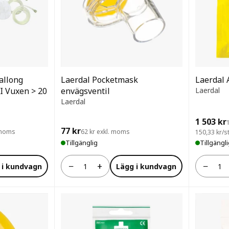
allong
Laerdal Pocketmask
Laerdal 
I Vuxen > 20
envägsventil
Laerdal
Laerdal
1 503 kr
77 kr
. moms
62 kr exkl. moms
150,33 kr/st
Tillgänglig
Tillgängl
−
+
−
 i kundvagn
Lägg i kundvagn
Antal
Antal