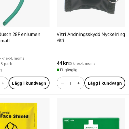
Rüsch 28F enlumen
Vitri Andningsskydd Nyckelring
small
Vitri
5 kr exkl. moms
44 kr
35 kr exkl. moms
· 5-pack
ig
Tillgänglig
+
−
+
Lägg i kundvagn
Lägg i kundvagn
Antal