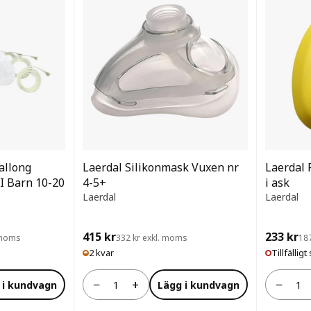
allong
Laerdal Silikonmask Vuxen nr
Laerdal 
I Barn 10-20
4-5+
i ask
Laerdal
Laerdal
415 kr
233 kr
. moms
332 kr exkl. moms
18
2 kvar
Tillfälligt 
−
+
−
 i kundvagn
Lägg i kundvagn
Antal
Antal