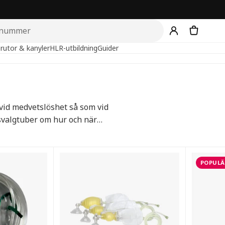
rutor & kanyler
HLR-utbildning
Guider
vid medvetslöshet så som vid
svalgtuber om hur och när
a produkter
POPULÄ