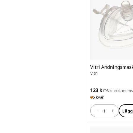
Vitri Andningsmas
Vitri
123 kr
98 kr exkl. moms
5 kvar
−
+
Lägg
Antal