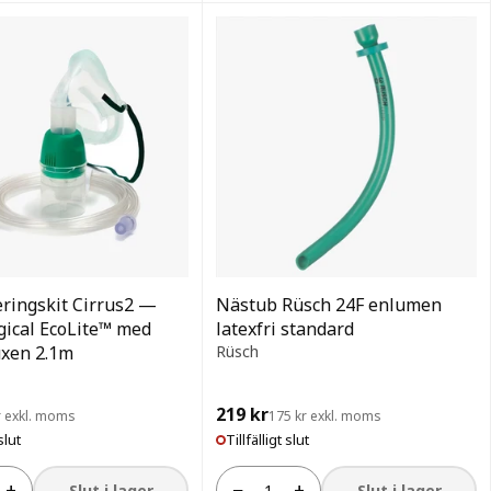
ringskit Cirrus2 —
Nästub Rüsch 24F enlumen
gical EcoLite™ med
latexfri standard
uxen 2.1m
Rüsch
219 kr
r exkl. moms
175 kr exkl. moms
slut
Tillfälligt slut
+
−
+
Slut i lager
Slut i lager