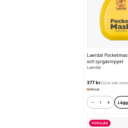
Laerdal Pocketmas
och syrgasnippel
Laerdal
377 kr
302 kr exkl. mo
4 kvar
−
+
Lägg
Antal
POPULÄR