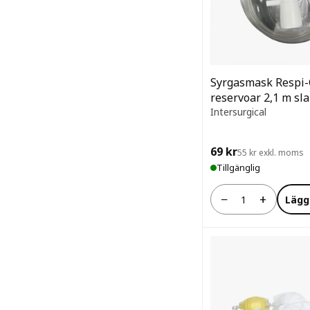
Syrgasmask Respi
reservoar 2,1 m sl
Intersurgical
69 kr
55 kr exkl. moms
Tillgänglig
−
+
Lägg
Antal