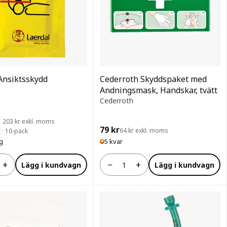
Ansiktsskydd
Cederroth Skyddspaket med
Andningsmask, Handskar, tvätt
Cederroth
1 203 kr exkl. moms
79 kr
64 kr exkl. moms
 · 10-pack
ig
5 kvar
+
−
+
Lägg i kundvagn
Lägg i kundvagn
Antal