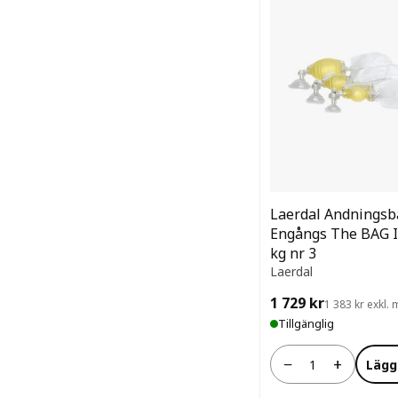
Laerdal Andningsb
Engångs The BAG I
kg nr 3
Laerdal
1 729 kr
1 383 kr exkl
Tillgänglig
−
+
Lägg
Antal