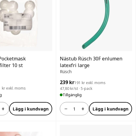
 Pocketmask
Nästub Rüsch 30F enlumen
ilter 10 st
latexfri large
Rüsch
239 kr
191 kr exkl. moms
1 kr exkl. moms
47,80 kr/st · 5-pack
ig
Tillgänglig
+
−
+
Lägg i kundvagn
Lägg i kundvagn
Antal