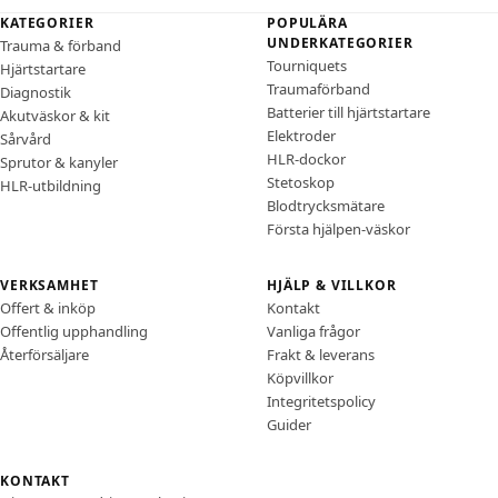
Sidfot
KATEGORIER
POPULÄRA
UNDERKATEGORIER
Trauma & förband
Tourniquets
Hjärtstartare
Traumaförband
Diagnostik
Batterier till hjärtstartare
Akutväskor & kit
Elektroder
Sårvård
HLR-dockor
Sprutor & kanyler
Stetoskop
HLR-utbildning
Blodtrycksmätare
Första hjälpen-väskor
VERKSAMHET
HJÄLP & VILLKOR
Offert & inköp
Kontakt
Offentlig upphandling
Vanliga frågor
Återförsäljare
Frakt & leverans
Köpvillkor
Integritetspolicy
Guider
KONTAKT