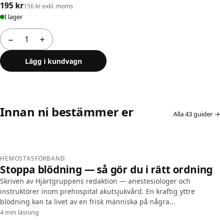
195 kr
156 kr exkl. moms
I lager
−
+
Antal
Lägg i kundvagn
Innan ni bestämmer er
Alla 43 guider →
HEMOSTASFÖRBAND
Stoppa blödning — så gör du i rätt ordning
Skriven av Hjärtgruppens redaktion — anestesiologer och
instruktörer inom prehospital akutsjukvård. En kraftig yttre
blödning kan ta livet av en frisk människa på några...
4 min läsning