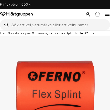
Fri frakt över 1 000 kr
Hjärtgruppen – startsida
Sök i butiken
Hem
/
Första hjälpen & Trauma
/
Ferno Flex Splint Rulle 92 cm