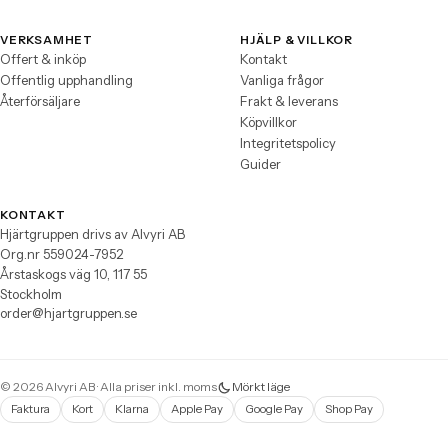
VERKSAMHET
HJÄLP & VILLKOR
Offert & inköp
Kontakt
Offentlig upphandling
Vanliga frågor
Återförsäljare
Frakt & leverans
Köpvillkor
Integritetspolicy
Guider
KONTAKT
Hjärtgruppen drivs av Alvyri AB
Org.nr 559024-7952
Årstaskogs väg 10, 117 55
Stockholm
order@hjartgruppen.se
© 2026 Alvyri AB · Alla priser inkl. moms
Mörkt läge
Faktura
Kort
Klarna
Apple Pay
Google Pay
Shop Pay