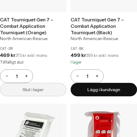
CAT Tourniquet Gen 7 –
CAT Tourniquet Gen 7 –
Combat Application
Combat Application
Tourniquet (Orange)
Tourniquet (Black)
North American Rescue
North American Rescue
CAT-OR
CAT-BK
469 kr
499 kr
375 kr exkl. moms
399 kr exkl. moms
Tillfälligt slut
I lager
−
+
−
+
Antal
Antal
Slut i lager
Lägg i kundvagn