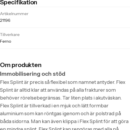
Specifikation
Tekniska specifikationer för Ferno Flex Splint Rulle 92 cm
Artikelnummer
21196
Tillverkare
Ferno
Om produkten
Immobilisering och stöd
Flex Splint är precis så flexibel som namnet antyder. Flex
Splint är alltid klar att användas på alla frakturer som
behöver rörelsebegränsas. Tar liten plats i akutväskan.
Flex Splint är tillverkad i en mjuk och lätt formbar
aluminium som kan röntgas igenom och är polstrad på
båda sidorna. Man kan även klippa i Flex Splint för att göra
en mindre splint. Flex Splint kan rengöras med alla på