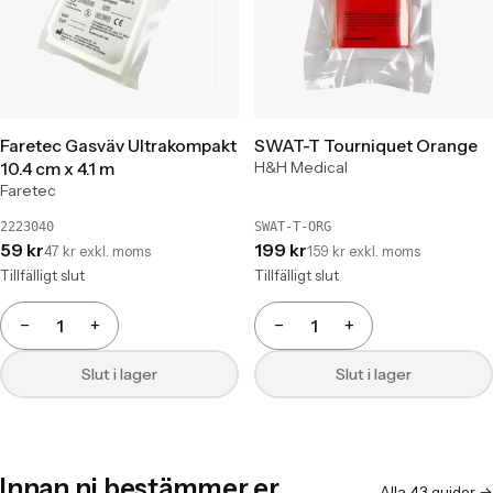
Faretec Gasväv Ultrakompakt
SWAT-T Tourniquet Orange
H&H Medical
10.4 cm x 4.1 m
Faretec
2223040
SWAT-T-ORG
59 kr
199 kr
47 kr exkl. moms
159 kr exkl. moms
Tillfälligt slut
Tillfälligt slut
−
+
−
+
Antal
Antal
Slut i lager
Slut i lager
Innan ni bestämmer er
Alla 43 guider →