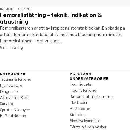
IMMOBILISERING
Femoralistätning – teknik, indikation &
utrustning
Femoralisartaren ar ett av kroppens storsta blodkarl. En skada pa
arteria femoralis kan leda till livshotande blodning inom minuter.
Femoralistatning – det vill saga...
8 min läsning
KATEGORIER
POPULÄRA
Sidfot
UNDERKATEGORIER
Trauma & förband
Tourniquets
Hjärtstartare
Traumaförband
Diagnostik
Batterier till hjärtstartare
Akutväskor & kit
Elektroder
Sårvård
HLR-dockor
Sprutor & kanyler
Stetoskop
HLR-utbildning
Blodtrycksmätare
Första hjälpen-väskor