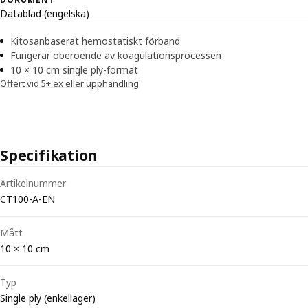
Datablad (engelska)
Kitosanbaserat hemostatiskt förband
Fungerar oberoende av koagulationsprocessen
10 × 10 cm single ply-format
Offert vid 5+ ex eller upphandling
Specifikation
Tekniska specifikationer för ChitoSAM 100 Hemostasförband 10 x 1
Artikelnummer
CT100-A-EN
Mått
10 × 10 cm
Typ
Single ply (enkellager)