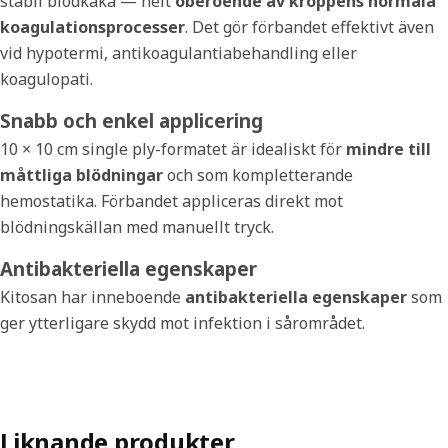
stabil blodkaka — helt
oberoende av kroppens normala
koagulationsprocesser
. Det gör förbandet effektivt även
vid hypotermi, antikoagulantiabehandling eller
koagulopati.
Snabb och enkel applicering
10 × 10 cm single ply-formatet är idealiskt för
mindre till
måttliga blödningar
och som kompletterande
hemostatika. Förbandet appliceras direkt mot
blödningskällan med manuellt tryck.
Antibakteriella egenskaper
Kitosan har inneboende
antibakteriella egenskaper
som
ger ytterligare skydd mot infektion i sårområdet.
Liknande produkter