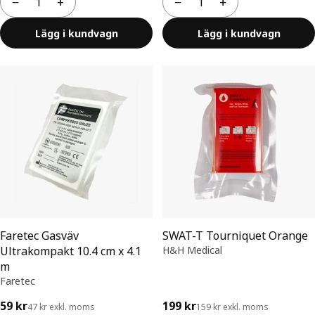
−
+
−
+
Antal
Antal
Lägg i kundvagn
Lägg i kundvagn
Faretec Gasväv
SWAT-T Tourniquet Orange
Ultrakompakt 10.4 cm x 4.1
H&H Medical
m
Faretec
59 kr
199 kr
47 kr exkl. moms
159 kr exkl. moms