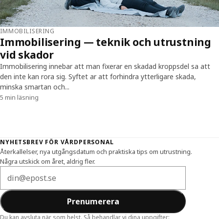
IMMOBILISERING
Immobilisering — teknik och utrustning
vid skador
Immobilisering innebar att man fixerar en skadad kroppsdel sa att
den inte kan rora sig. Syftet ar att forhindra ytterligare skada,
minska smartan och...
5 min läsning
Sidfot
NYHETSBREV FÖR VÅRDPERSONAL
Återkallelser, nya utgångsdatum och praktiska tips om utrustning.
Några utskick om året, aldrig fler.
E-postadress
Prenumerera
Du kan avsluta när som helst. Så behandlar vi dina uppgifter: