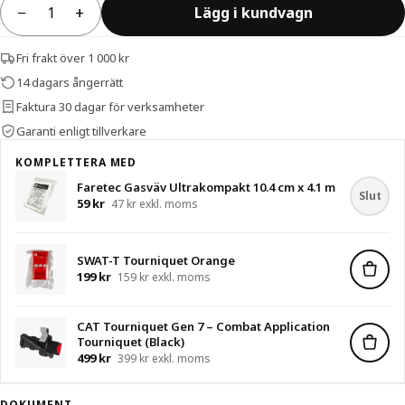
−
+
Lägg i kundvagn
Antal
Fri frakt över 1 000 kr
14 dagars ångerrätt
Faktura 30 dagar för verksamheter
Garanti enligt tillverkare
KOMPLETTERA MED
Faretec Gasväv Ultrakompakt 10.4 cm x 4.1 m
Slut
59 kr
47 kr exkl. moms
SWAT-T Tourniquet Orange
199 kr
159 kr exkl. moms
CAT Tourniquet Gen 7 – Combat Application
Tourniquet (Black)
499 kr
399 kr exkl. moms
DOKUMENT