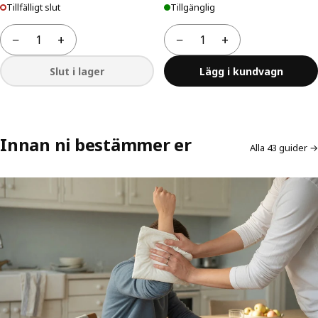
Tillfälligt slut
Tillgänglig
−
+
−
+
Antal
Antal
Slut i lager
Lägg i kundvagn
Innan ni bestämmer er
Alla 43 guider →