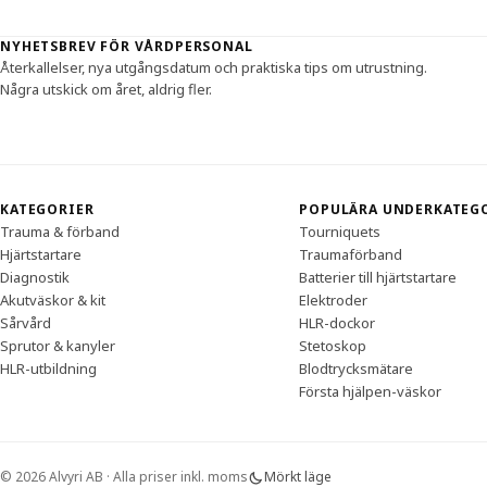
Sidfot
NYHETSBREV FÖR VÅRDPERSONAL
Återkallelser, nya utgångsdatum och praktiska tips om utrustning.
Några utskick om året, aldrig fler.
KATEGORIER
POPULÄRA UNDERKATEG
Trauma & förband
Tourniquets
Hjärtstartare
Traumaförband
Diagnostik
Batterier till hjärtstartare
Akutväskor & kit
Elektroder
Sårvård
HLR-dockor
Sprutor & kanyler
Stetoskop
HLR-utbildning
Blodtrycksmätare
Första hjälpen-väskor
© 2026 Alvyri AB · Alla priser inkl. moms
Mörkt läge