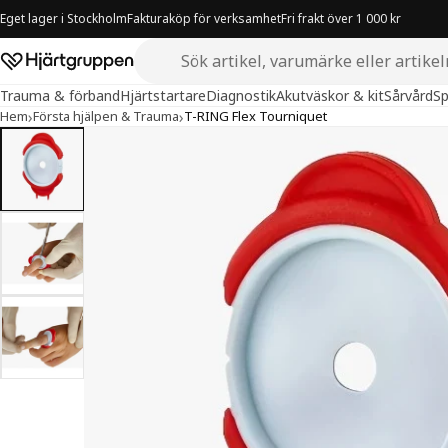
Eget lager i Stockholm
Fakturaköp för verksamhet
Fri frakt över 1 000 kr
Sök i butiken
Hjärtgruppen – startsida
Trauma & förband
Hjärtstartare
Diagnostik
Akutväskor & kit
Sårvård
Sp
›
›
Hem
Första hjälpen & Trauma
T-RING Flex Tourniquet