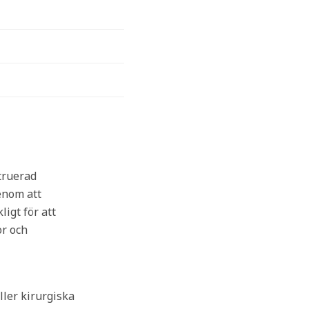
struerad
enom att
igt för att
or och
ler kirurgiska