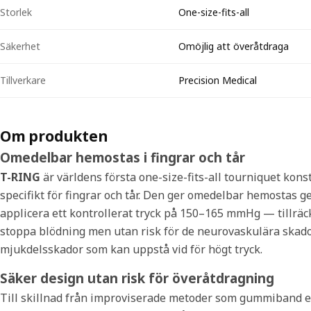
Storlek
One-size-fits-all
Säkerhet
Omöjlig att överåtdraga
Tillverkare
Precision Medical
Om produkten
Omedelbar hemostas i fingrar och tår
T-RING
är världens första one-size-fits-all tourniquet kon
specifikt för fingrar och tår. Den ger omedelbar hemostas g
applicera ett kontrollerat tryck på 150–165 mmHg — tillräckl
stoppa blödning men utan risk för de neurovaskulära skad
mjukdelsskador som kan uppstå vid för högt tryck.
Säker design utan risk för överåtdragning
Till skillnad från improviserade metoder som gummiband el