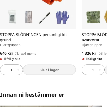
STOPPA BLÖDNINGEN personligt kit
STOPPA BLÖDN
grund
avancerat
Hjärtgruppen
Hjärtgruppen
646 kr
1 326 kr
517 kr exkl. moms
1 061 k
Tillfälligt slut
Tillfälligt slut
−
+
−
+
Slut i lager
Antal
Antal
Innan ni bestämmer er