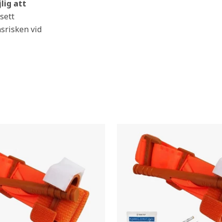
lig att
sett
nsrisken vid