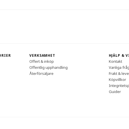
ORIER
VERKSAMHET
HJÄLP & 
Offert & inköp
Kontakt
Offentlig upphandling
Vanliga frå
Återförsäljare
Frakt & lev
Köpvillkor
Integritetsp
Guider