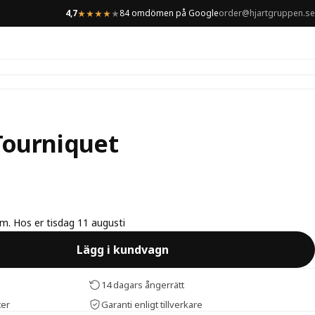
4,7
84 omdömen på Google
order@hjartgruppen.se
★
★
★
★
★
Tourniquet
lm. Hos er tisdag 11 augusti
Lägg i kundvagn
14 dagars ångerrätt
ter
Garanti enligt tillverkare