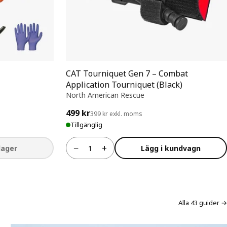
CAT Tourniquet Gen 7 – Combat
Application Tourniquet (Black)
North American Rescue
499 kr
399 kr exkl. moms
Tillgänglig
−
+
 lager
Lägg i kundvagn
Antal
Alla 43 guider →