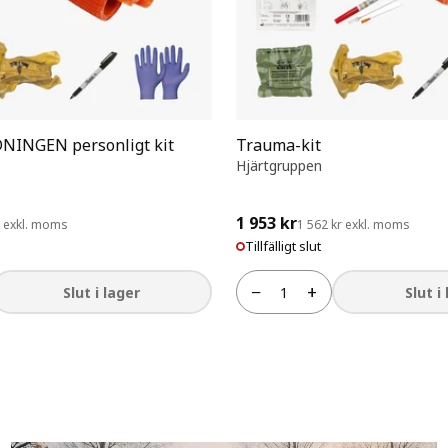
INGEN personligt kit
Trauma-kit
Hjärtgruppen
1 953 kr
r exkl. moms
1 562 kr exkl. moms
Tillfälligt slut
−
+
Slut i lager
Slut i
Antal