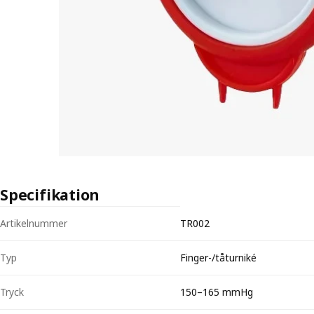
Specifikation
Tekniska specifikationer för T-RING Flex Tourniquet
Artikelnummer
TR002
Typ
Finger-/tåturniké
Tryck
150–165 mmHg