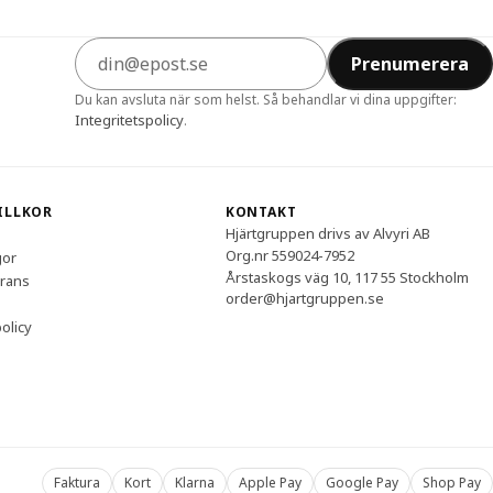
E-postadress
Prenumerera
Du kan avsluta när som helst. Så behandlar vi dina uppgifter:
Integritetspolicy
.
VILLKOR
KONTAKT
Hjärtgruppen drivs av Alvyri AB
Org.nr 559024-7952
gor
Årstaskogs väg 10, 117 55 Stockholm
erans
order@hjartgruppen.se
olicy
Faktura
Kort
Klarna
Apple Pay
Google Pay
Shop Pay