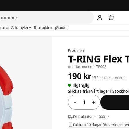
rutor & kanyler
HLR-utbildning
Guider
Precision
T-RING Flex 
Artikelnummer TR002
190 kr
152 kr exkl. moms
Tillgänglig
Skickas från vårt lager i Stockho
−
+
Antal
Fri frakt över 1 000 kr
Faktura 30 dagar för verksamhe