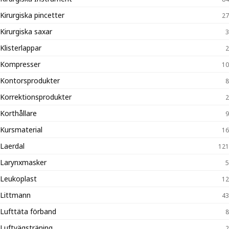
Kirurgiska pincetter
27
Kirurgiska saxar
3
Klisterlappar
2
Kompresser
10
Kontorsprodukter
8
Korrektionsprodukter
2
Korthållare
9
Kursmaterial
16
Laerdal
121
Larynxmasker
5
Leukoplast
12
Littmann
43
Lufttäta förband
8
Luftvägsträning
2