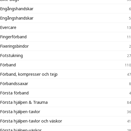
Engångshandskar
6
Engångshandskar
5
Evercare
13
Fingerförband
11
Fixeringsbindor
2
Fotstukning
27
Förband
110
Förband, kompresser och tejp
47
Förbandssaxar
8
Första förband
4
Första hjälpen & Trauma
84
Första hjälpen-tavlor
36
Första hjälpen-tavlor och väskor
41
Första hjälpen-väskor
28