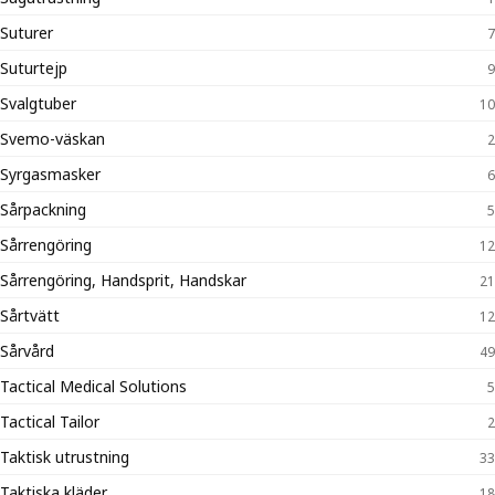
Suturer
7
Suturtejp
9
Svalgtuber
10
Svemo-väskan
2
Syrgasmasker
6
Sårpackning
5
Sårrengöring
12
Sårrengöring, Handsprit, Handskar
21
Sårtvätt
12
Sårvård
49
Tactical Medical Solutions
5
Tactical Tailor
2
Taktisk utrustning
33
Taktiska kläder
18