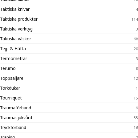
Taktiska knivar
4
Taktiska produkter
114
Taktiska verktyg
3
Taktiska väskor
68
Tejp & Häfta
20
Termometrar
3
Terumo
8
Toppsäljare
12
Torkdukar
1
Tourniquet
15
Traumaförband
9
Traumasjukvård
55
Tryckförband
16
Träning
2