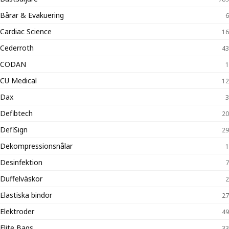
Bårar & Evakuering
6
Cardiac Science
16
Cederroth
43
CODAN
1
CU Medical
12
Dax
3
Defibtech
20
DefiSign
29
Dekompressionsnålar
1
Desinfektion
7
Duffelväskor
2
Elastiska bindor
27
Elektroder
49
Elite Bags
33