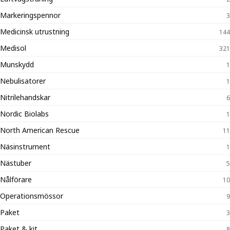
Markeringspennor
3
Medicinsk utrustning
144
Medisol
321
Munskydd
1
Nebulisatorer
1
Nitrilehandskar
6
Nordic Biolabs
1
North American Rescue
11
Näsinstrument
1
Nästuber
5
Nålförare
10
Operationsmössor
9
Paket
3
Paket & kit
8