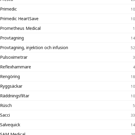
Primedic
10
Primedic HeartSave
10
Prometheus Medical
1
Provtagning
14
Provtagning, injektion och infusion
52
Pulsoximetrar
3
Reflexhammare
4
Rengöring
18
Ryggsäckar
10
Räddningsfiltar
10
Rüsch
5
Sacci
33
Salvequick
14
SAM Medical
20