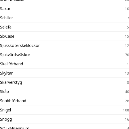
Saxar
10
Schiller
7
Selefa
5
SixCase
15
Sjuksköterskeklockor
12
Sjukvårdsväskor
70
Skallförband
1
Skyltar
13
Skärverktyg
8
Skåp
40
Snabbförband
28
Snigel
108
Snögg
16
SOL-Millennium
4