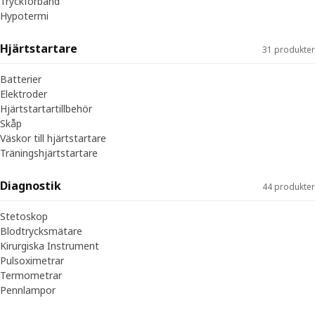
Tryckförband
Hypotermi
Hjärtstartare
31 produkter
Batterier
Elektroder
Hjärtstartartillbehör
Skåp
Väskor till hjärtstartare
Träningshjärtstartare
Diagnostik
44 produkter
Stetoskop
Blodtrycksmätare
Kirurgiska Instrument
Pulsoximetrar
Termometrar
Pennlampor