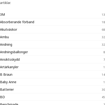
artiklar.
3M
13
Absorberande förband
18
Akutväskor
68
Ambu
32
Andning
32
Andningsballonger
8
Ansiktsskydd
7
Artärkanyler
1
B Braun
14
Baby Anne
1
Batterier
30
BD
45
Benchmade
7