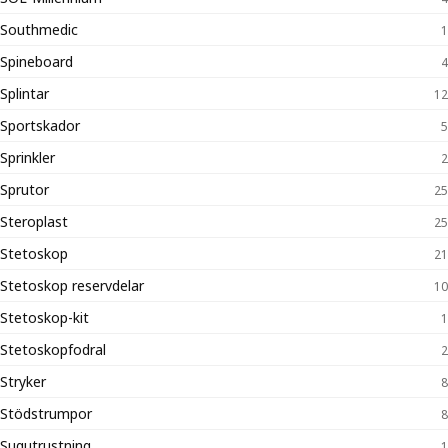
Southmedic
1
Spineboard
4
Splintar
12
Sportskador
5
Sprinkler
2
Sprutor
25
Steroplast
25
Stetoskop
21
Stetoskop reservdelar
10
Stetoskop-kit
1
Stetoskopfodral
2
Stryker
8
Stödstrumpor
8
Sugutrustning
1