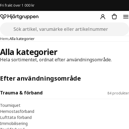
Fri frakt över 1 000 kr
Hjärtgruppen – startsida
Sök i butiken
›
Hem
Alla kategorier
Alla kategorier
Hela sortimentet, ordnat efter användningsområde.
Efter användningsområde
Trauma & förband
84 produkter
Tourniquet
Hemostasförband
Lufttäta förband
Immobilisering