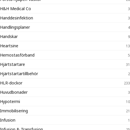
H&H Medical Co
3
Handdesinfektion
3
Handlingsplaner
4
Handskar
9
Heartsine
13
Hemostasförband
5
Hjärtstartare
31
Hjärtstartartillbehör
2
HLR-dockor
233
Huvudbonader
3
Hypotermi
10
Immobilisering
21
Infusion
1
Infusion & Transfusion
25