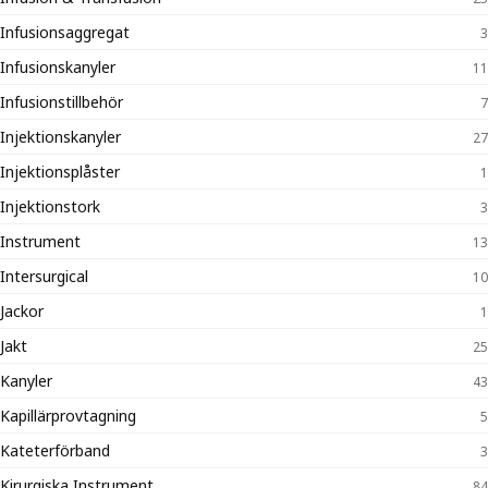
Infusionsaggregat
3
Infusionskanyler
11
Infusionstillbehör
7
Injektionskanyler
27
Injektionsplåster
1
Injektionstork
3
Instrument
13
Intersurgical
10
Jackor
1
Jakt
25
Kanyler
43
Kapillärprovtagning
5
Kateterförband
3
Kirurgiska Instrument
84