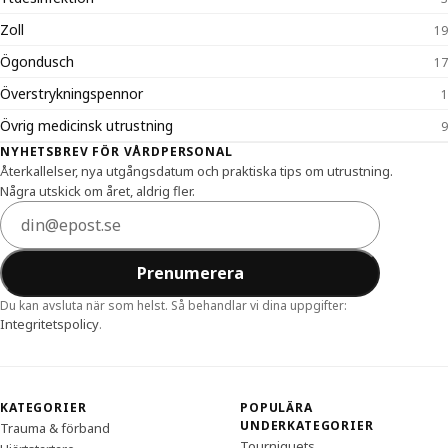
Zoll
19
Ögondusch
17
Överstrykningspennor
1
Övrig medicinsk utrustning
9
Sidfot
NYHETSBREV FÖR VÅRDPERSONAL
Återkallelser, nya utgångsdatum och praktiska tips om utrustning.
Några utskick om året, aldrig fler.
E-postadress
Prenumerera
Du kan avsluta när som helst. Så behandlar vi dina uppgifter:
Integritetspolicy
.
KATEGORIER
POPULÄRA
UNDERKATEGORIER
Trauma & förband
Tourniquets