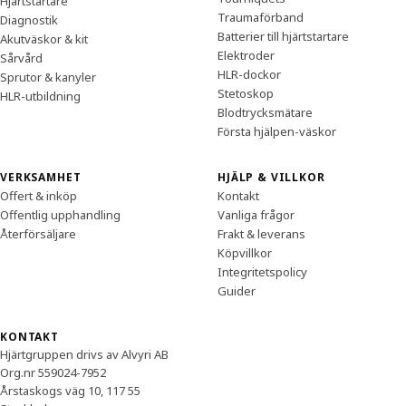
Hjärtstartare
Traumaförband
Diagnostik
Batterier till hjärtstartare
Akutväskor & kit
Elektroder
Sårvård
HLR-dockor
Sprutor & kanyler
Stetoskop
HLR-utbildning
Blodtrycksmätare
Första hjälpen-väskor
VERKSAMHET
HJÄLP & VILLKOR
Offert & inköp
Kontakt
Offentlig upphandling
Vanliga frågor
Återförsäljare
Frakt & leverans
Köpvillkor
Integritetspolicy
Guider
KONTAKT
Hjärtgruppen drivs av Alvyri AB
Org.nr 559024-7952
Årstaskogs väg 10, 117 55