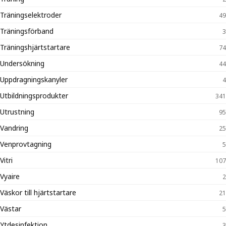
Träningselektroder
49
Träningsförband
3
Träningshjärtstartare
74
Undersökning
44
Uppdragningskanyler
4
Utbildningsprodukter
341
Utrustning
95
Vandring
25
Venprovtagning
5
Vitri
107
Vyaire
2
Väskor till hjärtstartare
21
Västar
5
Ytdesinfektion
3