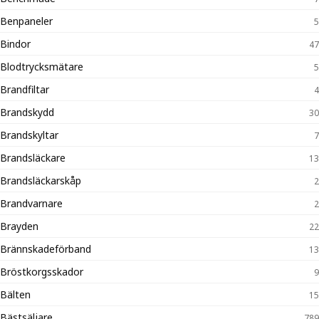
Benpaneler
5
Bindor
47
Blodtrycksmätare
5
Brandfiltar
4
Brandskydd
30
Brandskyltar
7
Brandsläckare
13
Brandsläckarskåp
2
Brandvarnare
2
Brayden
22
Brännskadeförband
13
Bröstkorgsskador
9
Bälten
15
Bästsäljare
789