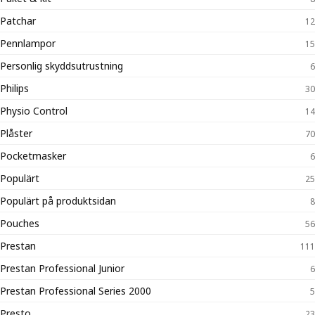
Patchar
12
Pennlampor
15
Personlig skyddsutrustning
6
Philips
30
Physio Control
14
Plåster
70
Pocketmasker
6
Populärt
25
Populärt på produktsidan
8
Pouches
56
Prestan
111
Prestan Professional Junior
6
Prestan Professional Series 2000
5
Presto
23