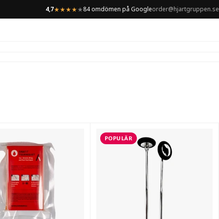
4,7
84 omdömen på Google
order@hjartgruppen.se
★
★
★
★
★
POPULÄR