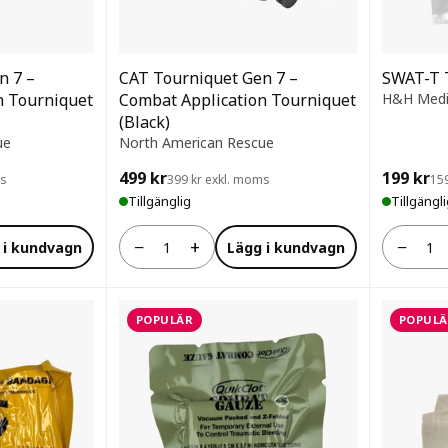
n 7 –
CAT Tourniquet Gen 7 –
SWAT-T 
n Tourniquet
Combat Application Tourniquet
H&H Medi
(Black)
ue
North American Rescue
499 kr
199 kr
ms
399 kr exkl. moms
15
Tillgänglig
Tillgängl
−
+
−
 i kundvagn
Lägg i kundvagn
Antal
Antal
POPULÄR
POPULÄ