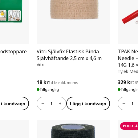
lodstoppare
Vitri Självfix Elastisk Binda
TPAK Ne
Självhäftande 2,5 cm x 4,6 m
Needle 
Vitri
14G 1,6 
Tylek Med
18 kr
329 kr
14 kr exkl. moms
26
Tillgänglig
Tillgängl
−
+
−
 i kundvagn
Lägg i kundvagn
Antal
Antal
POPULÄ