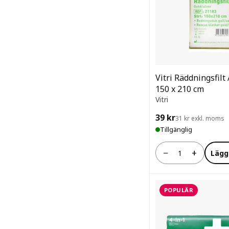
Vitri Räddningsfil
150 x 210 cm
Vitri
39 kr
31 kr exkl. moms
Tillgänglig
−
+
Lägg
Antal
POPULÄR