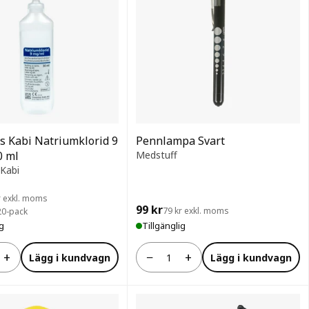
s Kabi Natriumklorid 9
Pennlampa Svart
0 ml
Medstuff
 Kabi
r exkl. moms
99 kr
79 kr exkl. moms
 20-pack
ig
Tillgänglig
+
−
+
Lägg i kundvagn
Lägg i kundvagn
Antal