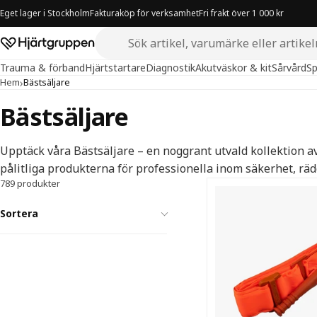
Eget lager i Stockholm
Fakturaköp för verksamhet
Fri frakt över 1 000 kr
Sök i butiken
Hjärtgruppen – startsida
Trauma & förband
Hjärtstartare
Diagnostik
Akutväskor & kit
Sårvård
Sp
›
Hem
Bästsäljare
Bästsäljare
Upptäck våra Bästsäljare – en noggrant utvald kollektion a
pålitliga produkterna för professionella inom säkerhet, räd
789 produkter
Bästsäljare — 
Sortera