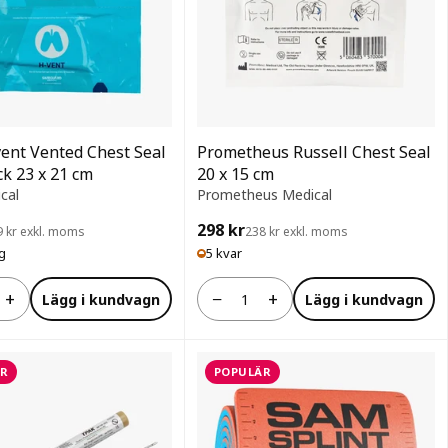
ent Vented Chest Seal
Prometheus Russell Chest Seal
k 23 x 21 cm
20 x 15 cm
cal
Prometheus Medical
298 kr
9 kr exkl. moms
238 kr exkl. moms
ig
5 kvar
+
−
+
Lägg i kundvagn
Lägg i kundvagn
Antal
R
POPULÄR