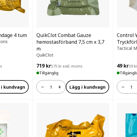
ndage 4 tum
QuikClot Combat Gauze
Control 
ions
hemostasförband 7,5 cm x 3,7
Tryckfö
m
Tactical M
QuikClot
719 kr
49 kr
ms
575 kr exkl. moms
39 k
Tillgänglig
Tillgängl
−
+
−
 i kundvagn
Lägg i kundvagn
Antal
Antal