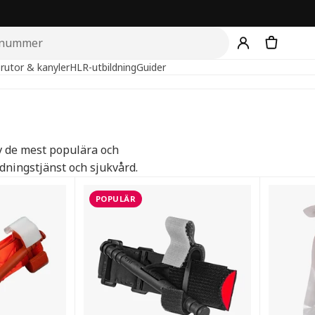
rutor & kanyler
HLR-utbildning
Guider
v de mest populära och
dningstjänst och sjukvård.
alla produkter
POPULÄR