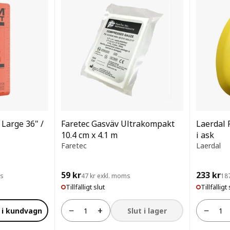
Large 36" /
Faretec Gasväv Ultrakompakt
Laerdal 
10.4 cm x 4.1 m
i ask
Faretec
Laerdal
59 kr
233 kr
ms
47 kr exkl. moms
18
Tillfälligt slut
Tillfälligt 
−
+
−
 i kundvagn
Slut i lager
Antal
Antal