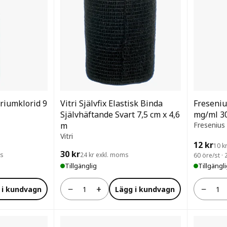
riumklorid 9
Vitri Självfix Elastisk Binda
Freseniu
Självhäftande Svart 7,5 cm x 4,6
mg/ml 3
m
Fresenius
Vitri
12 kr
10 k
30 kr
ms
24 kr exkl. moms
60 öre/st ·
Tillgänglig
Tillgängl
−
+
−
 i kundvagn
Lägg i kundvagn
Antal
Antal