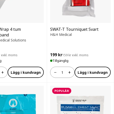
Wrap 4 tum
SWAT-T Tourniquet Svart
rband
H&H Medical
edical Solutions
199 kr
r exkl. moms
159 kr exkl. moms
ig
Tillgänglig
+
−
+
Lägg i kundvagn
Lägg i kundvagn
Antal
POPULÄR