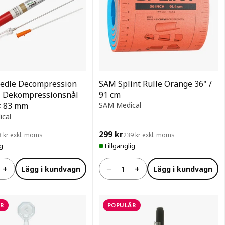
edle Decompression
SAM Splint Rulle Orange 36" /
– Dekompressionsnål
91 cm
× 83 mm
SAM Medical
ical
299 kr
3 kr exkl. moms
239 kr exkl. moms
ig
Tillgänglig
+
−
+
Lägg i kundvagn
Lägg i kundvagn
Antal
R
POPULÄR