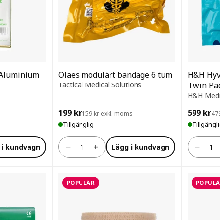
t Aluminium
Olaes modulärt bandage 6 tum
H&H Hyv
Tactical Medical Solutions
Twin Pac
H&H Medi
199 kr
599 kr
159 kr exkl. moms
47
Tillgänglig
Tillgängl
−
+
−
 i kundvagn
Lägg i kundvagn
Antal
Antal
POPULÄR
POPULÄ