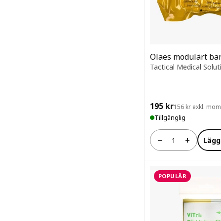
Olaes modulärt ba
Tactical Medical Solut
195 kr
156 kr exkl. mo
Tillgänglig
−
+
Lägg
Antal
POPULÄR