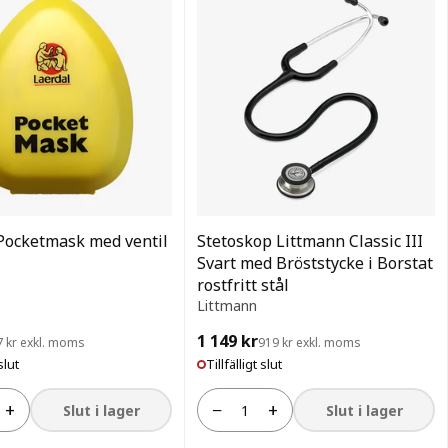
Pocketmask med ventil
Stetoskop Littmann Classic III
Svart med Bröststycke i Borstat
rostfritt stål
Littmann
1 149 kr
7 kr exkl. moms
919 kr exkl. moms
slut
Tillfälligt slut
+
−
+
Slut i lager
Slut i lager
Antal