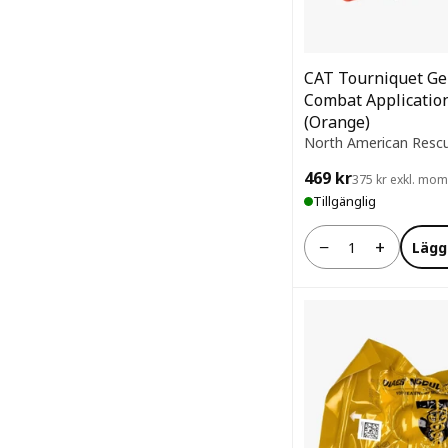
CAT Tourniquet Ge
Combat Applicatio
(Orange)
North American Resc
469 kr
375 kr exkl. mo
Tillgänglig
−
+
Lägg
Antal