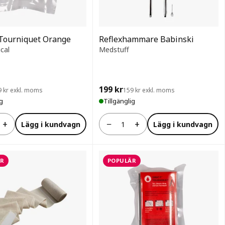
Tourniquet Orange
Reflexhammare Babinski
cal
Medstuff
199 kr
9 kr exkl. moms
159 kr exkl. moms
ig
Tillgänglig
+
−
+
Lägg i kundvagn
Lägg i kundvagn
Antal
R
POPULÄR