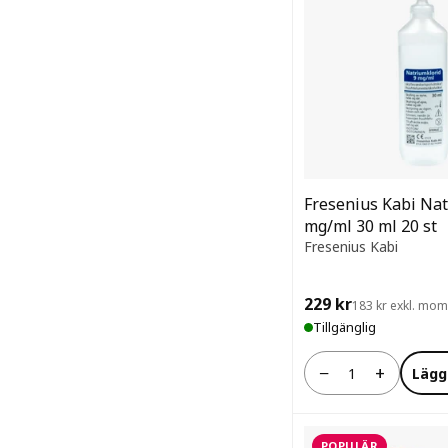
Fresenius Kabi Nat
mg/ml 30 ml 20 st
Fresenius Kabi
229 kr
183 kr exkl. mo
Tillgänglig
−
+
Lägg
Antal
POPULÄR