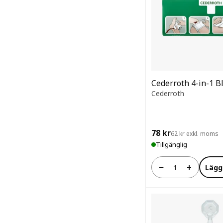
Cederroth 4-in-1 B
Cederroth
78 kr
62 kr exkl. moms
Tillgänglig
−
+
Lägg
Antal