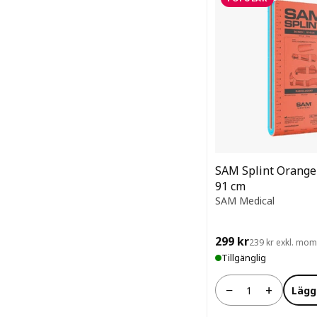
SAM Splint Orange 
91 cm
SAM Medical
299 kr
239 kr exkl. mo
Tillgänglig
−
+
Lägg
Antal