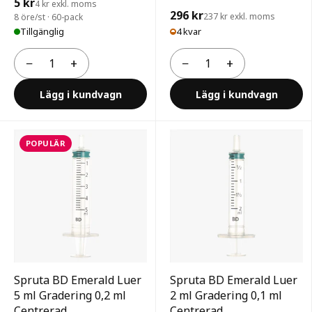
5 kr
4 kr exkl. moms
296 kr
237 kr exkl. moms
8 öre/st · 60-pack
Tillgänglig
4 kvar
−
+
−
+
Antal
Antal
Lägg i kundvagn
Lägg i kundvagn
POPULÄR
Spruta BD Emerald Luer
Spruta BD Emerald Luer
5 ml Gradering 0,2 ml
2 ml Gradering 0,1 ml
Centrerad
Centrerad