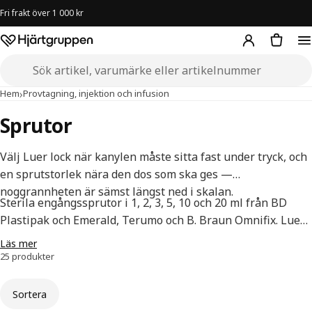
Fri frakt över 1 000 kr
Hjärtgruppen – startsida
Sök i butiken
›
›
Sprutor
Hem
Provtagning, injektion och infusion
Sprutor
Välj Luer lock när kanylen måste sitta fast under tryck, och
en sprutstorlek nära den dos som ska ges —
noggrannheten är sämst längst ned i skalan.
Sterila engångssprutor i 1, 2, 3, 5, 10 och 20 ml från BD
Plastipak och Emerald, Terumo och B. Braun Omnifix. Luer
lock eller Luer slip, centrerad eller excentrisk konus,
Läs mer
styckvis eller i 100-pack.
25 produkter
Sortera