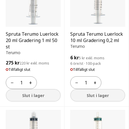
Spruta Terumo Luerlock
Spruta Terumo Luerlock
20 ml Gradering 1 ml 50
10 ml Gradering 0,2 ml
st
Terumo
Terumo
6 kr
5 kr exkl. moms
275 kr
220 kr exkl. moms
6 öre/st · 100-pack
Tillfälligt slut
Tillfälligt slut
−
+
−
+
Antal
Antal
Slut i lager
Slut i lager