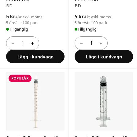
BD
BD
5 kr
5 kr
4 kr exkl. moms
4 kr exkl. moms
5 öre/st · 100-pack
5 öre/st · 100-pack
Tillgänglig
Tillgänglig
−
+
−
+
Antal
Antal
Lägg i kundvagn
Lägg i kundvagn
POPULÄR