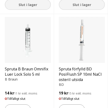
Slut i lager
Slut i lager
Spruta B Braun Omnifix
Spruta förfylld BD
Luer Lock Solo 5 ml
PosiFlush SP 10ml NaCl
B Braun
osteril utsida
BD
14 kr
19 kr
11 kr exkl. moms
15 kr exkl. moms
Tillfälligt slut
Tillfälligt slut