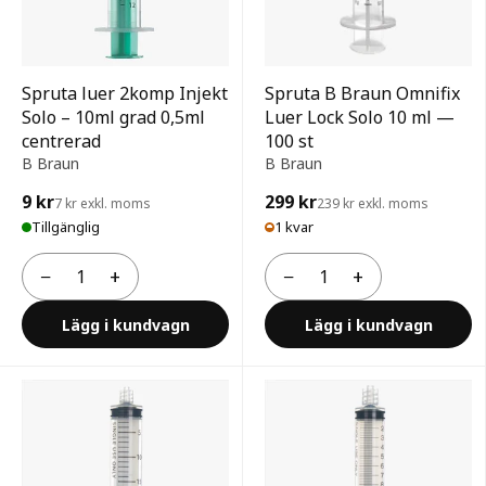
Spruta luer 2komp Injekt
Spruta B Braun Omnifix
Solo – 10ml grad 0,5ml
Luer Lock Solo 10 ml —
centrerad
100 st
B Braun
B Braun
9 kr
299 kr
7 kr exkl. moms
239 kr exkl. moms
Tillgänglig
1 kvar
−
+
−
+
Antal
Antal
Lägg i kundvagn
Lägg i kundvagn