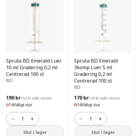
Spruta BD Emerald Luer
Spruta BD Emerald
10 ml Gradering 0,2 ml
3komp Luer 5 ml
Centrerad 100 st
Gradering 0,2 ml
BD
Centrerad 100 st
BD
190 kr
170 kr
152 kr exkl. moms
136 kr exkl. moms
Tillfälligt slut
Tillfälligt slut
−
+
−
+
Antal
Antal
Slut i lager
Slut i lager