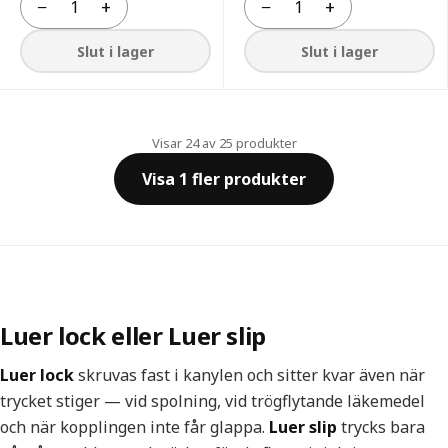
−
+
−
+
Antal
Antal
Slut i lager
Slut i lager
Visar 24 av 25 produkter
Visa 1 fler produkter
Luer lock eller Luer slip
Luer lock
skruvas fast i kanylen och sitter kvar även när
trycket stiger — vid spolning, vid trögflytande läkemedel
och när kopplingen inte får glappa.
Luer slip
trycks bara