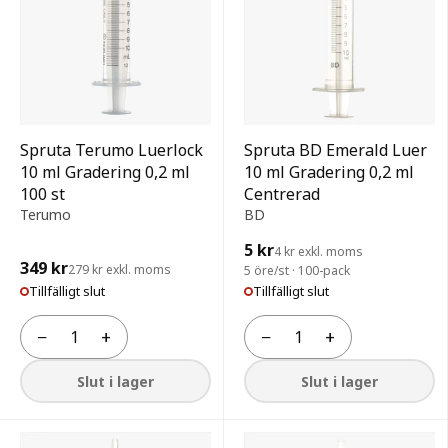
Spruta Terumo Luerlock
Spruta BD Emerald Luer
10 ml Gradering 0,2 ml
10 ml Gradering 0,2 ml
100 st
Centrerad
Terumo
BD
5 kr
4 kr exkl. moms
349 kr
279 kr exkl. moms
5 öre/st · 100-pack
Tillfälligt slut
Tillfälligt slut
−
+
−
+
Antal
Antal
Slut i lager
Slut i lager