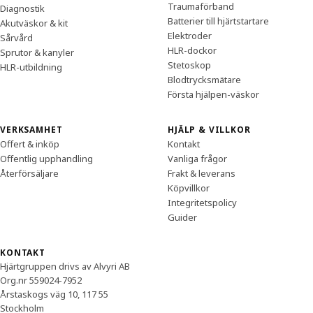
Traumaförband
Diagnostik
Batterier till hjärtstartare
Akutväskor & kit
Elektroder
Sårvård
HLR-dockor
Sprutor & kanyler
Stetoskop
HLR-utbildning
Blodtrycksmätare
Första hjälpen-väskor
VERKSAMHET
HJÄLP & VILLKOR
Offert & inköp
Kontakt
Offentlig upphandling
Vanliga frågor
Återförsäljare
Frakt & leverans
Köpvillkor
Integritetspolicy
Guider
KONTAKT
Hjärtgruppen drivs av Alvyri AB
Org.nr 559024-7952
Årstaskogs väg 10, 117 55
Stockholm