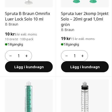
Spruta B Braun Omnifix
Spruta luer 2komp Injekt
Luer Lock Solo 10 ml
Solo – 20ml grad 1,0ml
B Braun
grön
B Braun
10 kr
8 kr exkl. moms
19 kr
15 kr exkl. moms
10 öre/st · 100-pack
Tillgänglig
Tillgänglig
−
+
−
+
Antal
Antal
Lägg i kundvagn
Lägg i kundvagn