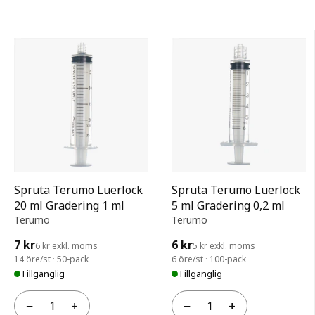
Sprutor — alla produkter
Spruta Terumo Luerlock
Spruta Terumo Luerlock
20 ml Gradering 1 ml
5 ml Gradering 0,2 ml
Terumo
Terumo
7 kr
6 kr
6 kr exkl. moms
5 kr exkl. moms
14 öre/st · 50-pack
6 öre/st · 100-pack
Tillgänglig
Tillgänglig
−
+
−
+
Antal
Antal