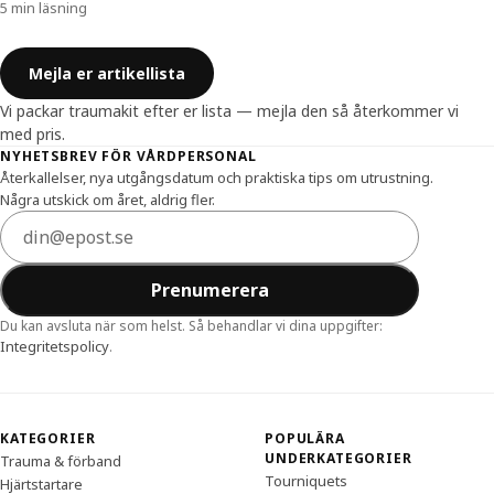
5 min läsning
Mejla er artikellista
Vi packar traumakit efter er lista — mejla den så återkommer vi
med pris.
Sidfot
NYHETSBREV FÖR VÅRDPERSONAL
Återkallelser, nya utgångsdatum och praktiska tips om utrustning.
Några utskick om året, aldrig fler.
E-postadress
Prenumerera
Du kan avsluta när som helst. Så behandlar vi dina uppgifter:
Integritetspolicy
.
KATEGORIER
POPULÄRA
UNDERKATEGORIER
Trauma & förband
Tourniquets
Hjärtstartare