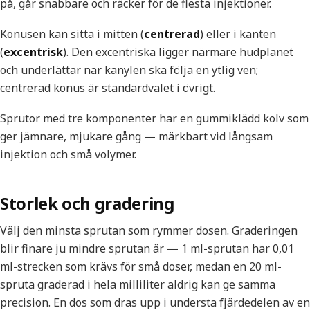
på, går snabbare och räcker för de flesta injektioner.
Konusen kan sitta i mitten (
centrerad
) eller i kanten
(
excentrisk
). Den excentriska ligger närmare hudplanet
och underlättar när kanylen ska följa en ytlig ven;
centrerad konus är standardvalet i övrigt.
Sprutor med tre komponenter har en gummiklädd kolv som
ger jämnare, mjukare gång — märkbart vid långsam
injektion och små volymer.
Storlek och gradering
Välj den minsta sprutan som rymmer dosen. Graderingen
blir finare ju mindre sprutan är — 1 ml-sprutan har 0,01
ml-strecken som krävs för små doser, medan en 20 ml-
spruta graderad i hela milliliter aldrig kan ge samma
precision. En dos som dras upp i understa fjärdedelen av en