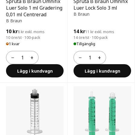
Spruta B Braun Omnifix
Spruta B Braun Omnifix
Luer Solo 1 ml Gradering
Luer Lock Solo 3 ml
0,01 ml Centrerad
B Braun
B Braun
10 kr
14 kr
8 kr exkl. moms
11 kr exkl. moms
10 öre/st · 100-pack
14 öre/st · 100-pack
1 kvar
Tillgänglig
−
+
−
+
Antal
Antal
Lägg i kundvagn
Lägg i kundvagn