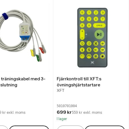
 träningskabel med 3-
Fjärrkontroll till XFT:s
slutning
övningshjärtstartare
XFT
5010701004
699 kr
9 kr exkl. moms
559 kr exkl. moms
I lager