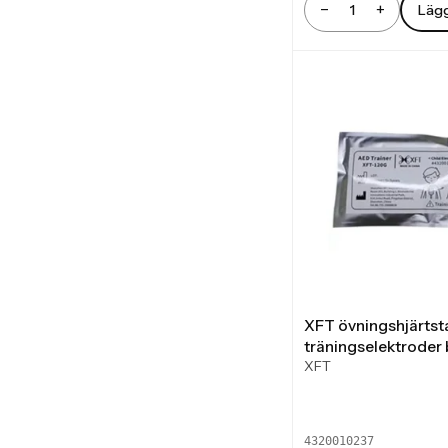
−
+
Lägg
Antal
XFT övningshjärtst
träningselektroder 
XFT
4320010237