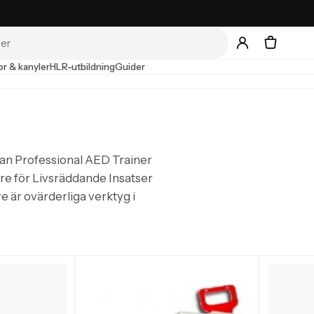
r & kanyler
HLR-utbildning
Guider
an Professional AED Trainer
re för Livsräddande Insatser
e är ovärderliga verktyg i
rtare — alla artiklar