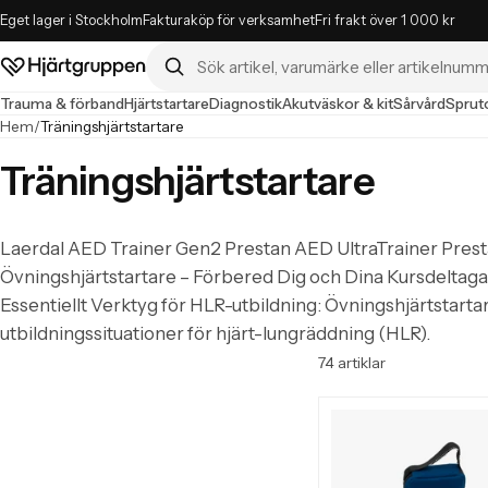
Eget lager i Stockholm
Fakturaköp för verksamhet
Fri frakt över 1 000 kr
Sök i butiken
Hjärtgruppen – startsida
Trauma & förband
Hjärtstartare
Diagnostik
Akutväskor & kit
Sårvård
Spruto
Hem
/
Träningshjärtstartare
Träningshjärtstartare
Laerdal AED Trainer Gen2 Prestan AED UltraTrainer Prest
Övningshjärtstartare – Förbered Dig och Dina Kursdeltaga
Essentiellt Verktyg för HLR-utbildning: Övningshjärtstartar
utbildningssituationer för hjärt-lungräddning (HLR).
Träningshjärtsta
74 artiklar