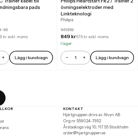
 Trainer kabel till
Philips Heartstart FR2 / Trainer 2
ndningsbara pads
övningselektroder med
Linkteknologi
Philips
9-00
945090
849 kr
9 kr exkl. moms
679 kr exkl. moms
I lager
+
−
+
Lägg i kundvagn
Lägg i kundvagn
Antal
ILLKOR
KONTAKT
Hjärtgruppen drivs av Alvyri AB
Org.nr 559024-7952
gor
Årstaskogs väg 10, 117 55 Stockholm
erans
order@hjartgruppen.se