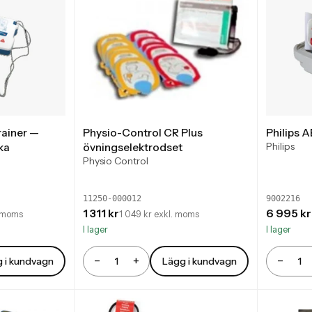
rainer —
Physio-Control CR Plus
Philips 
Philips
ka
övningselektrodset
Physio Control
11250-000012
9002216
1 311 kr
6 995 kr
. moms
1 049 kr exkl. moms
I lager
I lager
−
+
−
 i kundvagn
Lägg i kundvagn
Antal
Antal