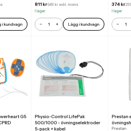
811 kr
374 kr
ms
649 kr exkl. moms
299
I lager
I lager
−
+
−
 i kundvagn
Lägg i kundvagn
Antal
Antal
owerheart G5
Physio-Control LifePak
Prestan e
 CPRD
500/1000 - övningselektroder
övningshj
Prestan
5-pack + kabel