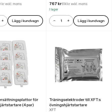
767 kr
 kr exkl. moms
614 kr exkl. moms
I lager
+
−
+
Lägg i kundvagn
Lägg i kundvagn
Antal
rsättningsplattor för
Träningselektroder till XFT:s
ärtstartare (4 par)
övningshjärtstartare
XFT