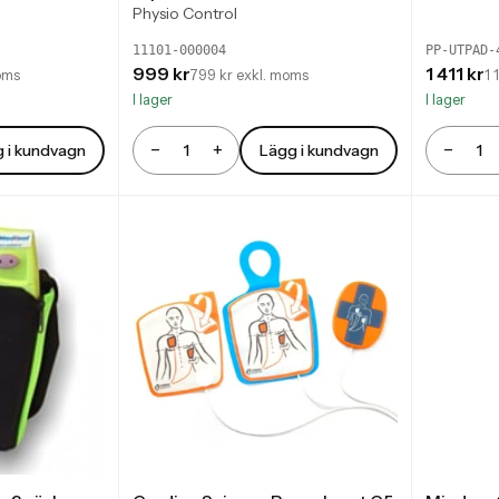
Physio Control
11101-000004
PP-UTPAD-
999 kr
1 411 kr
oms
799 kr exkl. moms
1 
I lager
I lager
−
+
−
 i kundvagn
Lägg i kundvagn
Antal
Antal