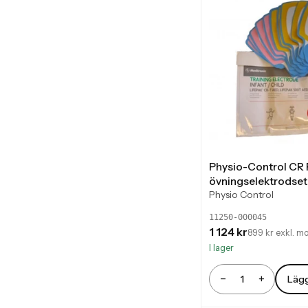
Physio-Control CR 
övningselektrodset 
Physio Control
11250-000045
1 124 kr
899 kr exkl. m
I lager
−
+
Lägg
Antal