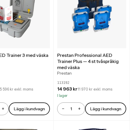
AED Trainer 3 med väska
Prestan Professional AED
Trainer Plus — 4 st tvåspråkig
med väska
Prestan
113192
14 963 kr
5 596 kr exkl. moms
11 970 kr exkl. moms
I lager
+
−
+
Lägg i kundvagn
Lägg i kundvagn
Antal