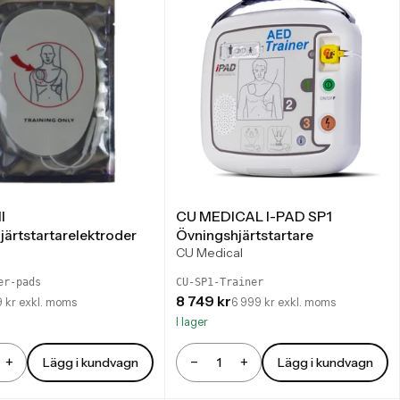
l
CU MEDICAL I-PAD SP1
järtstartarelektroder
Övningshjärtstartare
CU Medical
er-pads
CU-SP1-Trainer
8 749 kr
 kr exkl. moms
6 999 kr exkl. moms
I lager
+
−
+
Lägg i kundvagn
Lägg i kundvagn
Antal