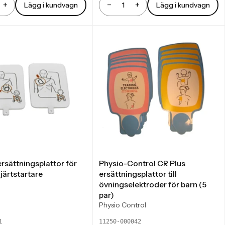
+
−
+
Lägg i kundvagn
Lägg i kundvagn
Antal
rsättningsplattor för
Physio-Control CR Plus
järtstartare
ersättningsplattor till
övningselektroder för barn (5
par)
Physio Control
1
11250-000042