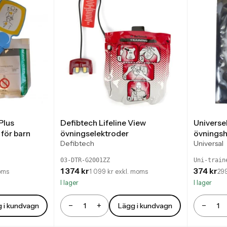
Plus
Defibtech Lifeline View
Universel
för barn
övningselektroder
övningsh
Defibtech
Universal
03-DTR-G2001ZZ
Uni-train
1 374 kr
374 kr
oms
1 099 kr exkl. moms
299
I lager
I lager
−
+
−
 i kundvagn
Lägg i kundvagn
Antal
Antal