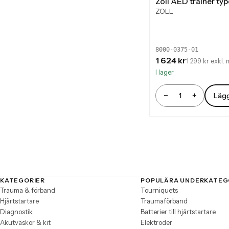
Zoll AED trainer typ
ZOLL
8000-0375-01
1 624 kr
1 299 kr exkl.
I lager
−
+
Lägg
Antal
KATEGORIER
POPULÄRA UNDERKATEG
Sidfot
Trauma & förband
Tourniquets
Hjärtstartare
Traumaförband
Diagnostik
Batterier till hjärtstartare
Akutväskor & kit
Elektroder