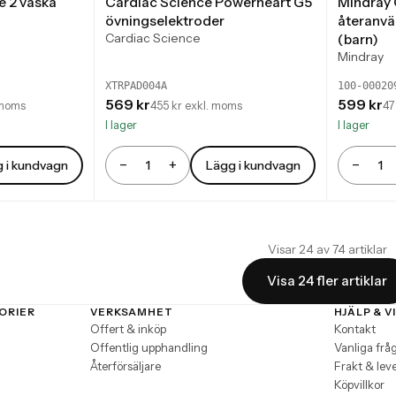
e 2 väska
Cardiac Science Powerheart G5
Mindray C
övningselektroder
återanvä
Cardiac Science
(barn)
Mindray
XTRPAD004A
100-00020
569 kr
599 kr
 moms
455 kr exkl. moms
47
I lager
I lager
−
+
−
 i kundvagn
Lägg i kundvagn
Antal
Antal
Visar 24 av 74 artiklar
Visa 24 fler artiklar
ORIER
VERKSAMHET
HJÄLP & V
Offert & inköp
Kontakt
Offentlig upphandling
Vanliga frå
Återförsäljare
Frakt & lev
Köpvillkor