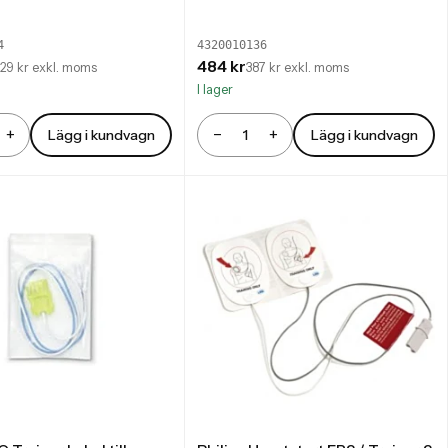
4
4320010136
484 kr
129 kr exkl. moms
387 kr exkl. moms
I lager
+
−
+
Lägg i kundvagn
Lägg i kundvagn
Antal