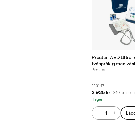
Prestan AED UltraT
tvåspråkig med väs
Prestan
113147
2 925 kr
2 340 kr exkl
I lager
−
+
Lägg
Antal