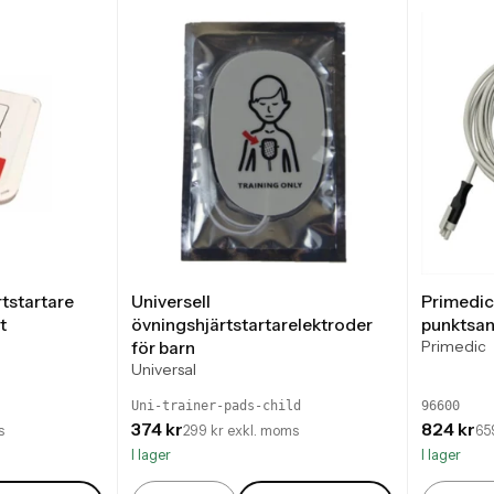
tstartare
Universell
Primedic
t
övningshjärtstartarelektroder
punktsan
Primedic
för barn
Universal
Uni-trainer-pads-child
96600
374 kr
824 kr
s
299 kr exkl. moms
65
I lager
I lager