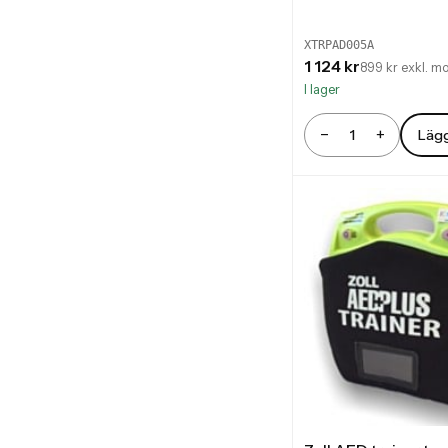
XTRPAD005A
1 124 kr
899 kr exkl. m
I lager
−
+
Lägg
Antal