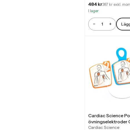
484 kr
387 kr exkl. mo
I lager
−
+
Lägg
Antal
Cardiac Science P
övningselektroder
Cardiac Science