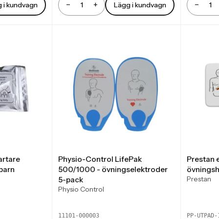
−
+
−
 i kundvagn
Lägg i kundvagn
Antal
Antal
artare
Physio-Control LifePak
Prestan e
barn
500/1000 - övningselektroder
övningsh
Prestan
5-pack
Physio Control
11101-000003
PP-UTPAD-