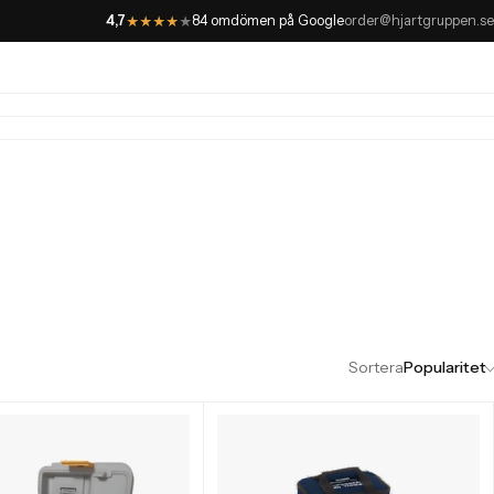
4,7
84 omdömen på Google
order@hjartgruppen.se
★
★
★
★
★
Sortera
Popularitet