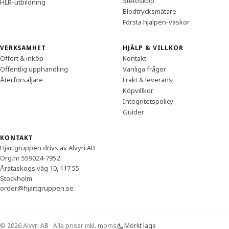
Stetoskop
HLR-utbildning
Blodtrycksmätare
Första hjälpen-väskor
VERKSAMHET
HJÄLP & VILLKOR
Offert & inköp
Kontakt
Offentlig upphandling
Vanliga frågor
Återförsäljare
Frakt & leverans
Köpvillkor
Integritetspolicy
Guider
KONTAKT
Hjärtgruppen drivs av Alvyri AB
Org.nr 559024-7952
Årstaskogs väg 10, 117 55
Stockholm
order@hjartgruppen.se
© 2026 Alvyri AB · Alla priser inkl. moms
Mörkt läge