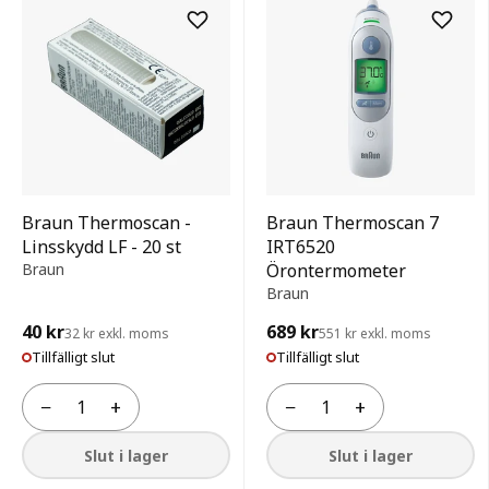
Braun Thermoscan -
Braun Thermoscan 7
Linsskydd LF - 20 st
IRT6520
Braun
Örontermometer
Braun
40 kr
689 kr
32 kr exkl. moms
551 kr exkl. moms
Tillfälligt slut
Tillfälligt slut
−
+
−
+
Antal
Antal
Slut i lager
Slut i lager