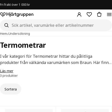
Fri frakt över 1 000 kr
Hjärtgruppen – startsida
Sök i butiken
›
›
Termometrar
Hem
Undersökning
Termometrar
I vår kategori för Termometrar hittar du pålitliga
produkter från välkända varumärken som Braun. Här finns
avancerade örontermometrar som Braun ThermoScan 7+
Läs mer
IRT6525, utrustad med Age Precision-teknologi och
3 produkter
ExacTemp för exakta mätningar på bara några sekunder.
Sortera
Termometrar — alla produkter