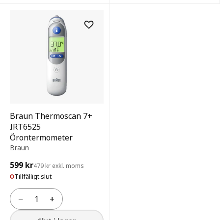
Braun Thermoscan 7+
IRT6525
Örontermometer
Braun
599 kr
479 kr exkl. moms
Tillfälligt slut
−
+
Antal