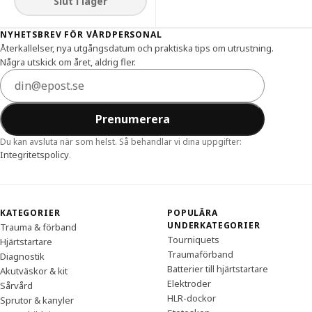
Slut i lager
Sidfot
NYHETSBREV FÖR VÅRDPERSONAL
Återkallelser, nya utgångsdatum och praktiska tips om utrustning.
Några utskick om året, aldrig fler.
E-postadress
Prenumerera
Du kan avsluta när som helst. Så behandlar vi dina uppgifter:
Integritetspolicy
.
KATEGORIER
POPULÄRA
UNDERKATEGORIER
Trauma & förband
Tourniquets
Hjärtstartare
Traumaförband
Diagnostik
Batterier till hjärtstartare
Akutväskor & kit
Elektroder
Sårvård
HLR-dockor
Sprutor & kanyler