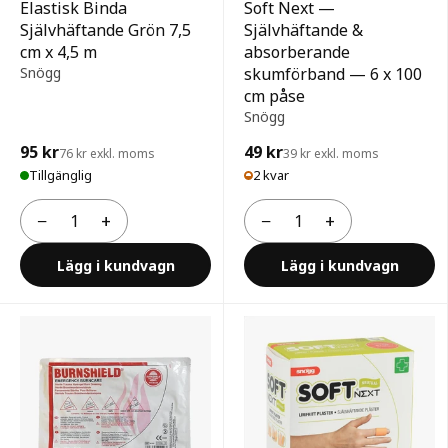
Elastisk Binda
Soft Next —
Självhäftande Grön 7,5
Självhäftande &
cm x 4,5 m
absorberande
Snögg
skumförband — 6 x 100
cm påse
Snögg
95 kr
49 kr
76 kr exkl. moms
39 kr exkl. moms
Tillgänglig
2 kvar
−
+
−
+
Antal
Antal
Lägg i kundvagn
Lägg i kundvagn