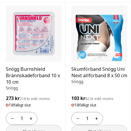
Snögg Burnshield
Skumförband Snögg Uni
Brännskadeförband 10 x
Next allförband 8 x 50 cm
10 cm
Snögg
Snögg
273 kr
103 kr
218 kr exkl. moms
82 kr exkl. moms
Tillfälligt slut
Tillfälligt slut
−
+
−
+
Antal
Antal