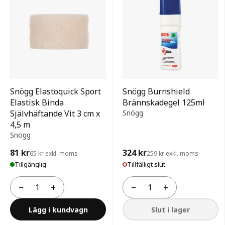
Snögg Elastoquick Sport
Snögg Burnshield
Elastisk Binda
Brännskadegel 125ml
Självhäftande Vit 3 cm x
Snögg
4,5 m
Snögg
81 kr
324 kr
65 kr exkl. moms
259 kr exkl. moms
Tillgänglig
Tillfälligt slut
−
+
−
+
Antal
Antal
Lägg i kundvagn
Slut i lager