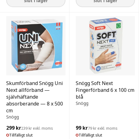
Slut i lager
Slut i lager
Skumförband Snögg Uni
Snögg Soft Next
Next allförband —
Fingerförband 6 x 100 cm
självhäftande
blå
absorberande — 8 x 500
Snögg
cm
Snögg
299 kr
99 kr
239 kr exkl. moms
79 kr exkl. moms
Tillfälligt slut
Tillfälligt slut