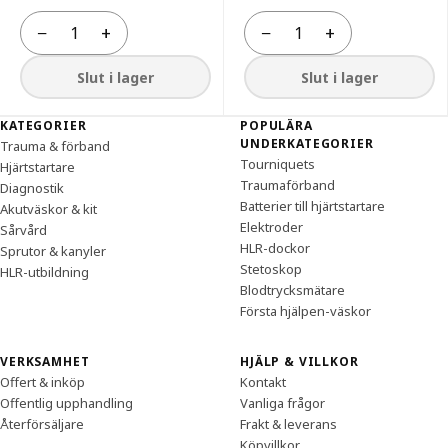
−
+
−
+
Antal
Antal
Slut i lager
Slut i lager
Sidfot
KATEGORIER
POPULÄRA
UNDERKATEGORIER
Trauma & förband
Tourniquets
Hjärtstartare
Traumaförband
Diagnostik
Batterier till hjärtstartare
Akutväskor & kit
Elektroder
Sårvård
HLR-dockor
Sprutor & kanyler
Stetoskop
HLR-utbildning
Blodtrycksmätare
Första hjälpen-väskor
VERKSAMHET
HJÄLP & VILLKOR
Offert & inköp
Kontakt
Offentlig upphandling
Vanliga frågor
Återförsäljare
Frakt & leverans
Köpvillkor