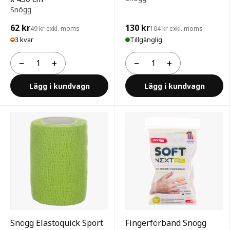
Snögg
62 kr
130 kr
49 kr exkl. moms
104 kr exkl. moms
3 kvar
Tillgänglig
−
+
−
+
Antal
Antal
Lägg i kundvagn
Lägg i kundvagn
Snögg Elastoquick Sport
Fingerförband Snögg