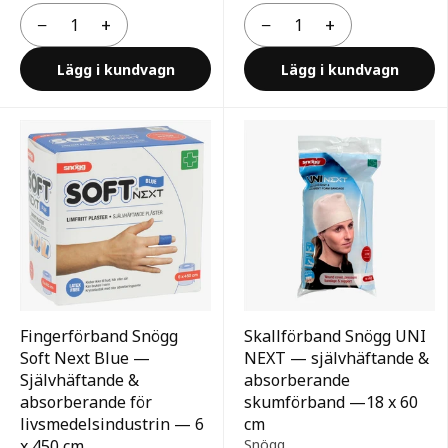
−
+
−
+
Antal
Antal
Lägg i kundvagn
Lägg i kundvagn
Fingerförband Snögg
Skallförband Snögg UNI
Soft Next Blue —
NEXT — självhäftande &
Självhäftande &
absorberande
absorberande för
skumförband —18 x 60
livsmedelsindustrin — 6
cm
x 450 cm
Snögg