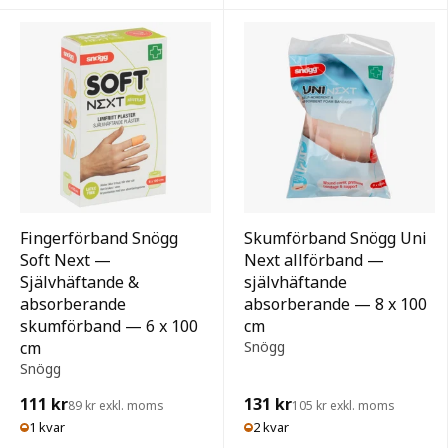
Fingerförband Snögg
Skumförband Snögg Uni
Soft Next —
Next allförband —
Självhäftande &
självhäftande
absorberande
absorberande — 8 x 100
skumförband — 6 x 100
cm
cm
Snögg
Snögg
111 kr
131 kr
89 kr exkl. moms
105 kr exkl. moms
1 kvar
2 kvar