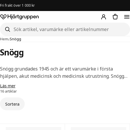
Fri frakt över 1 000 kr
Hjärtgruppen – startsida
Sök i butiken
›
Hem
Snögg
Snögg
Snögg grundades 1945 och är ett varumärke i första
hjälpen, akut medicinsk och medicinsk utrustning. Snögg
har egen produktion i Norge och med fokus på innovation
Läs mer
och kvalitet säkerställs ett attraktivt och uppskattat
16 artiklar
sortiment.
Sortera
Snögg — alla artiklar