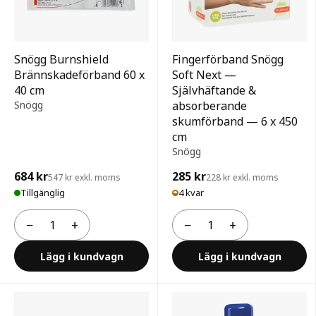
Snögg Burnshield
Fingerförband Snögg
Brännskadeförband 60 x
Soft Next —
40 cm
Självhäftande &
Snögg
absorberande
skumförband — 6 x 450
cm
Snögg
684 kr
285 kr
547 kr exkl. moms
228 kr exkl. moms
Tillgänglig
4 kvar
−
+
−
+
Antal
Antal
Lägg i kundvagn
Lägg i kundvagn