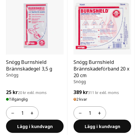
Snögg Burnshield
Snögg Burnshield
Brännskadegel 3,5 g
Brännskadeförband 20 x
Snögg
20 cm
Snögg
25 kr
389 kr
20 kr exkl. moms
311 kr exkl. moms
Tillgänglig
2 kvar
−
+
−
+
Antal
Antal
Lägg i kundvagn
Lägg i kundvagn