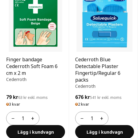
Finger bandage
Cederroth Blue
Cederroth Soft Foam 6
Detectable Plaster
cm x 2 m
Fingertip/Regular 6
Cederroth
packs
Cederroth
79 kr
676 kr
63 kr exkl. moms
541 kr exkl. moms
3 kvar
2 kvar
−
+
−
+
Antal
Antal
Lägg i kundvagn
Lägg i kundvagn