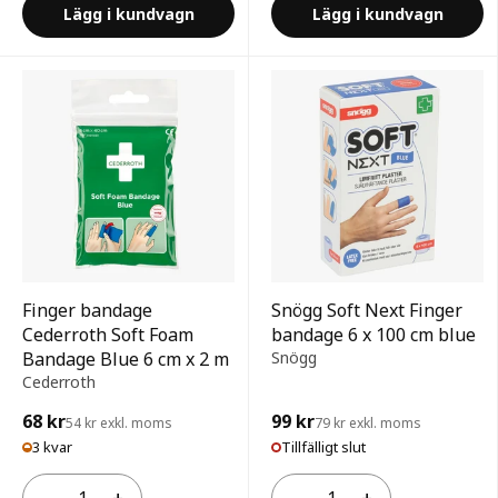
Lägg i kundvagn
Lägg i kundvagn
Finger bandage
Snögg Soft Next Finger
Cederroth Soft Foam
bandage 6 x 100 cm blue
Bandage Blue 6 cm x 2 m
Snögg
Cederroth
68 kr
99 kr
54 kr exkl. moms
79 kr exkl. moms
3 kvar
Tillfälligt slut
−
+
−
+