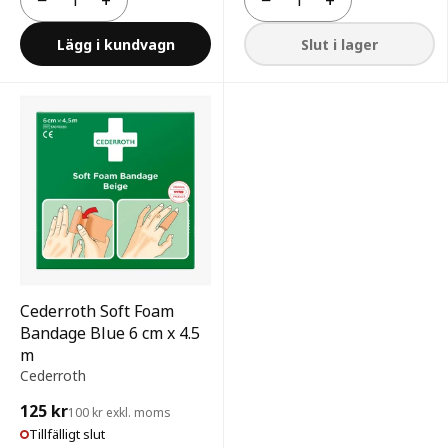
Antal
Antal
Lägg i kundvagn
Slut i lager
Cederroth Soft Foam
Bandage Blue 6 cm x 4.5
m
Cederroth
125 kr
100 kr exkl. moms
Tillfälligt slut