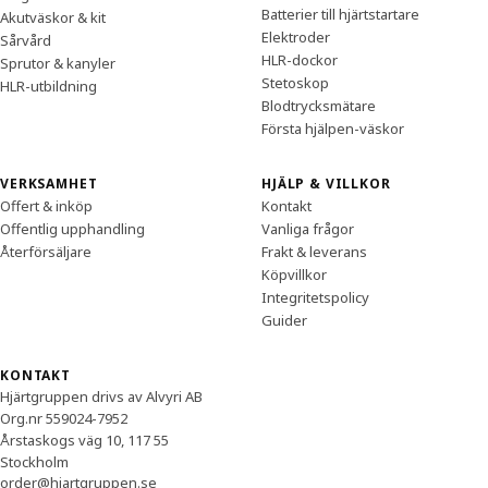
Batterier till hjärtstartare
Akutväskor & kit
Elektroder
Sårvård
HLR-dockor
Sprutor & kanyler
Stetoskop
HLR-utbildning
Blodtrycksmätare
Första hjälpen-väskor
VERKSAMHET
HJÄLP & VILLKOR
Offert & inköp
Kontakt
Offentlig upphandling
Vanliga frågor
Återförsäljare
Frakt & leverans
Köpvillkor
Integritetspolicy
Guider
KONTAKT
Hjärtgruppen drivs av Alvyri AB
Org.nr 559024-7952
Årstaskogs väg 10, 117 55
Stockholm
order@hjartgruppen.se