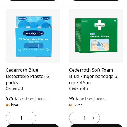
Cederroth Blue
Cederroth Soft Foam
Detectable Plaster 6
Blue Finger bandage 6
packs
cm x 4.5 m
Cederroth
Cederroth
575 kr
95 kr
460 kr exkl. moms
76 kr exkl. moms
2 kvar
5 kvar
−
+
−
+
Antal
Antal