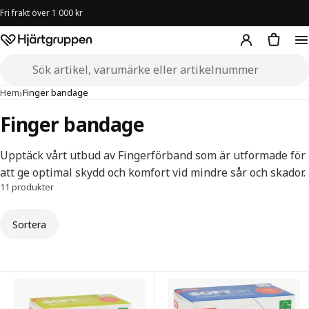
Fri frakt över 1 000 kr
Hjärtgruppen – startsida
Sök i butiken
›
Hem
Finger bandage
Finger bandage
Upptäck vårt utbud av Fingerförband som är utformade för
att ge optimal skydd och komfort vid mindre sår och skador.
11 produkter
Sortera
Finger bandage — alla produkter