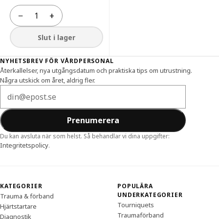
−
+
Antal
Slut i lager
Sidfot
NYHETSBREV FÖR VÅRDPERSONAL
Återkallelser, nya utgångsdatum och praktiska tips om utrustning.
Några utskick om året, aldrig fler.
E-postadress
Prenumerera
Du kan avsluta när som helst. Så behandlar vi dina uppgifter:
Integritetspolicy
.
KATEGORIER
POPULÄRA
UNDERKATEGORIER
Trauma & förband
Tourniquets
Hjärtstartare
Traumaförband
Diagnostik