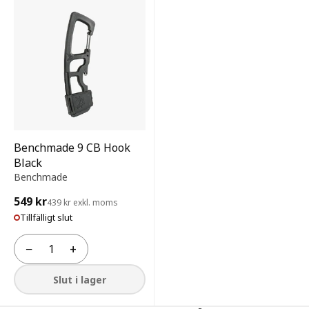
Benchmade 9 CB Hook
Black
Benchmade
549 kr
439 kr exkl. moms
Tillfälligt slut
−
+
Antal
Slut i lager