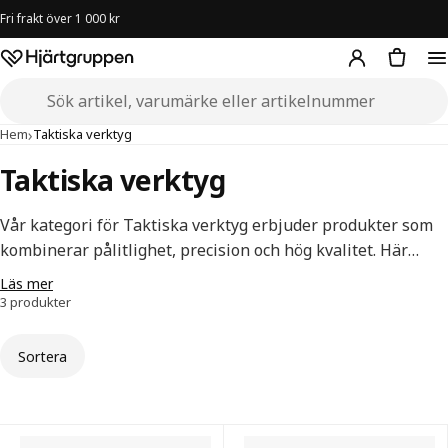
Fri frakt över 1 000 kr
Hjärtgruppen – startsida
Sök i butiken
›
Hem
Taktiska verktyg
Taktiska verktyg
Vår kategori för Taktiska verktyg erbjuder produkter som
kombinerar pålitlighet, precision och hög kvalitet. Här
hittar du allt från Benchmades räddningskrokar, som är
Läs mer
utformade för snabb och säker användning i
3 produkter
nödsituationer, till deras Blue Box Tool Kit – ett kompakt
och praktiskt set för knivunderhåll.
Sortera
Taktiska verktyg — alla produkter