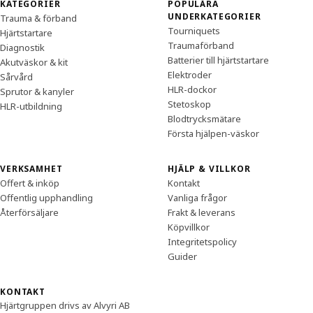
Sidfot
KATEGORIER
POPULÄRA
UNDERKATEGORIER
Trauma & förband
Tourniquets
Hjärtstartare
Traumaförband
Diagnostik
Batterier till hjärtstartare
Akutväskor & kit
Elektroder
Sårvård
HLR-dockor
Sprutor & kanyler
Stetoskop
HLR-utbildning
Blodtrycksmätare
Första hjälpen-väskor
VERKSAMHET
HJÄLP & VILLKOR
Offert & inköp
Kontakt
Offentlig upphandling
Vanliga frågor
Återförsäljare
Frakt & leverans
Köpvillkor
Integritetspolicy
Guider
KONTAKT
Hjärtgruppen drivs av Alvyri AB