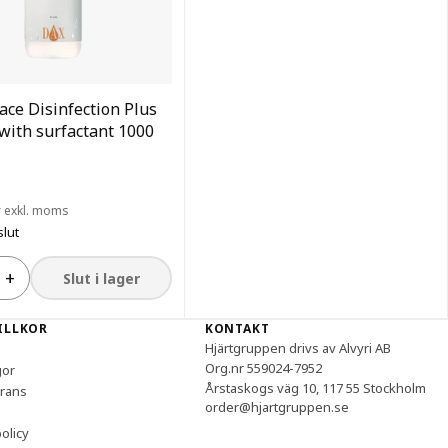
ace Disinfection Plus
with surfactant 1000
r exkl. moms
slut
+
Slut i lager
VILLKOR
KONTAKT
Hjärtgruppen drivs av Alvyri AB
Org.nr 559024-7952
gor
Årstaskogs väg 10, 117 55 Stockholm
erans
order@hjartgruppen.se
olicy