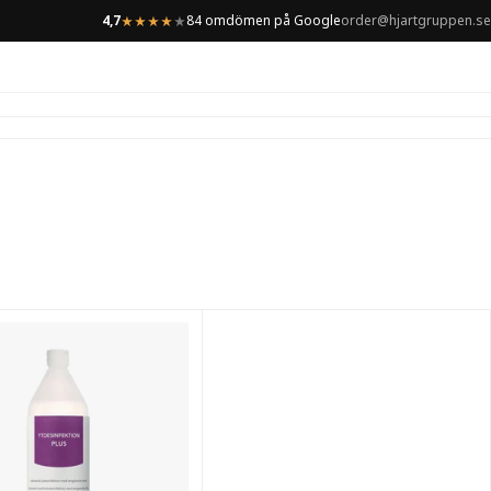
4,7
84 omdömen på Google
order@hjartgruppen.se
★
★
★
★
★