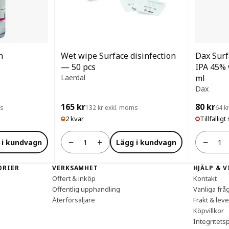
n
Wet wipe Surface disinfection
Dax Surf
— 50 pcs
IPA 45% 
Laerdal
ml
Dax
165 kr
80 kr
ms
132 kr exkl. moms
64 k
2 kvar
Tillfälligt 
−
+
−
 i kundvagn
Lägg i kundvagn
Antal
Antal
ORIER
VERKSAMHET
HJÄLP & 
Offert & inköp
Kontakt
Offentlig upphandling
Vanliga frå
Återförsäljare
Frakt & lev
Köpvillkor
Integritetsp