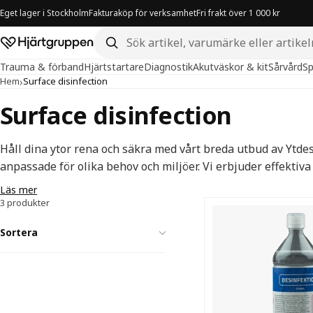
Eget lager i Stockholm
Fakturaköp för verksamhet
Fri frakt över 1 000 kr
Sök i butiken
Hjärtgruppen – startsida
Trauma & förband
Hjärtstartare
Diagnostik
Akutväskor & kit
Sårvård
Sp
›
Hem
Surface disinfection
Surface disinfection
Håll dina ytor rena och säkra med vårt breda utbud av Ytde
anpassade för olika behov och miljöer. Vi erbjuder effektiv
varumärken som hjälper till att minska spridningen av bakt
Läs mer
3 produkter
Surface disinf
Sortera