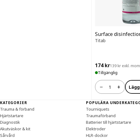
Surface disinfectio
Titab
174 kr
139 kr exkl. mo
Tillgänglig
−
+
Lägg
Antal
Sidfot
KATEGORIER
POPULÄRA UNDERKATEG
Trauma & förband
Tourniquets
Hjärtstartare
Traumaförband
Diagnostik
Batterier till hjärtstartare
Akutväskor & kit
Elektroder
Sårvård
HLR-dockor