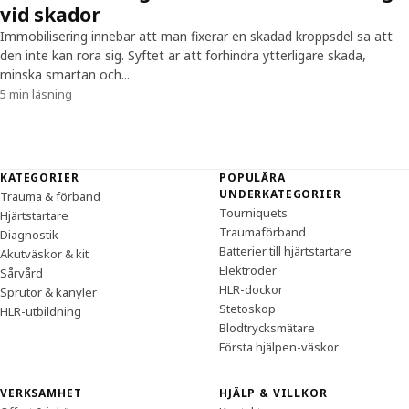
vid skador
Immobilisering innebar att man fixerar en skadad kroppsdel sa att
den inte kan rora sig. Syftet ar att forhindra ytterligare skada,
minska smartan och...
5 min läsning
Sidfot
KATEGORIER
POPULÄRA
UNDERKATEGORIER
Trauma & förband
Tourniquets
Hjärtstartare
Traumaförband
Diagnostik
Batterier till hjärtstartare
Akutväskor & kit
Elektroder
Sårvård
HLR-dockor
Sprutor & kanyler
Stetoskop
HLR-utbildning
Blodtrycksmätare
Första hjälpen-väskor
VERKSAMHET
HJÄLP & VILLKOR