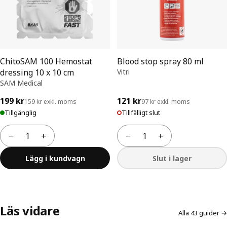
ChitoSAM 100 Hemostat
Blood stop spray 80 ml
dressing 10 x 10 cm
Vitri
SAM Medical
199 kr
121 kr
159 kr exkl. moms
97 kr exkl. moms
Tillgänglig
Tillfälligt slut
−
+
−
+
Antal
Antal
Lägg i kundvagn
Slut i lager
Läs vidare
Alla 43 guider →