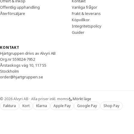
Offert & inköp
Kontakt
Offentlig upphandling
Vanliga frågor
Återförsäljare
Frakt & leverans
Köpvillkor
Integritetspolicy
Guider
KONTAKT
Hjärtgruppen drivs av Alvyri AB
Org.nr 559024-7952
Årstaskogs väg 10, 117 55
Stockholm
order@hjartgruppen.se
© 2026 Alvyri AB · Alla priser inkl. moms
Mörkt läge
Faktura
Kort
Klarna
Apple Pay
Google Pay
Shop Pay