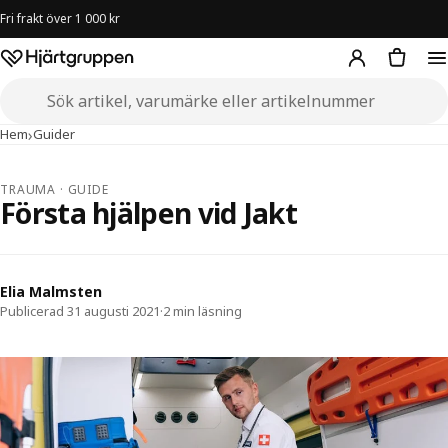
Fri frakt över 1 000 kr
Hjärtgruppen – startsida
Sök i butiken
›
›
Första hjälpen vid Jakt
Hem
Guider
TRAUMA · GUIDE
Första hjälpen vid Jakt
Elia Malmsten
Publicerad 31 augusti 2021
·
2 min läsning